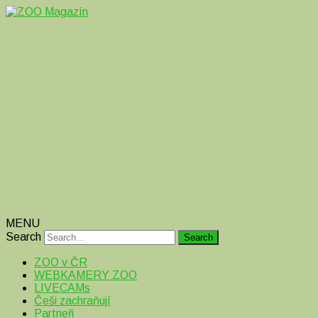
Magazín o zvířatech v ZOO i mimo ně
ZOO Magazín
MENU
Search
ZOO v ČR
WEBKAMERY ZOO
LIVECAMs
Češi zachraňují
Partneři