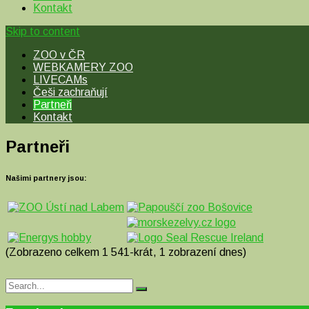
Kontakt
Skip to content
ZOO v ČR
WEBKAMERY ZOO
LIVECAMs
Češi zachraňují
Partneři
Kontakt
Partneři
Našimi partnery jsou:​
(Zobrazeno celkem 1 541-krát, 1 zobrazení dnes)
Search
Search
for: