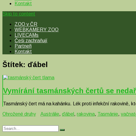
Kontakt
Skip to content
ZOO v ČR
WEBKAMERY ZOO
LIVECAMs
Češi zachraňují
Partneři
Kontakt
Štítek:
ďábel
Vymírání tasmánských čertů se nedaří
Tasmánský čert má na kahánku. Lék proti infekční rakovině, k
Ohrožené druhy
Austrálie
,
ďábel
,
rakovina
,
Tasmánie
,
vačnat
Search
Search
for: