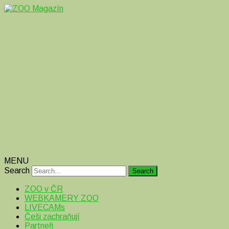
Magazín o zvířatech v ZOO i mimo ně
ZOO Magazín
MENU
Search
ZOO v ČR
WEBKAMERY ZOO
LIVECAMs
Češi zachraňují
Partneři