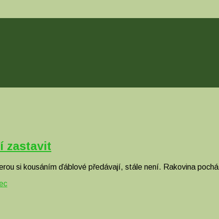
 zastavit
terou si kousáním ďáblové předávají, stále není. Rakovina poch
ec