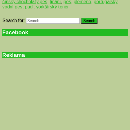
čínský chocholatý pes
,
línání
,
pes
,
plemeno
,
portugalský
vodní pes
,
pudl
,
yorkšírský teriér
Search for:
Search
Facebook
Reklama