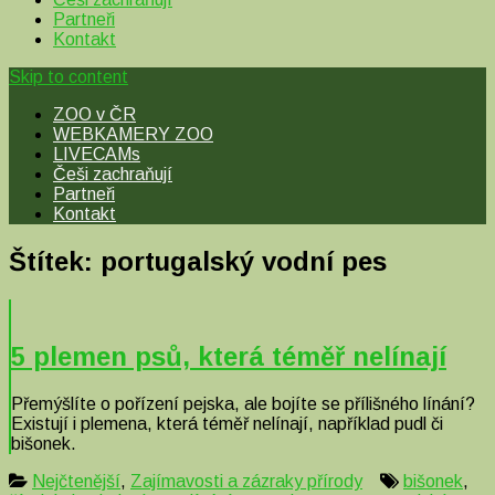
Partneři
Kontakt
Skip to content
ZOO v ČR
WEBKAMERY ZOO
LIVECAMs
Češi zachraňují
Partneři
Kontakt
Štítek:
portugalský vodní pes
5 plemen psů, která téměř nelínají
Přemýšlíte o pořízení pejska, ale bojíte se přílišného línání?
Existují i plemena, která téměř nelínají, například pudl či
bišonek.
Nejčtenější
,
Zajímavosti a zázraky přírody
bišonek
,