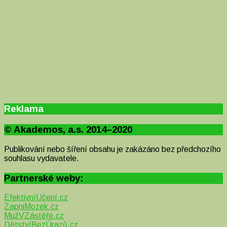
Reklama
© Akademos, a.s. 2014–2020
Publikování nebo šíření obsahu je zakázáno bez předchozího
souhlasu vydavatele.
Partnerské weby:
EfektivníUčení.cz
ZapniMozek.cz
MužVZástěře.cz
DětstvíBezÚrazů.cz