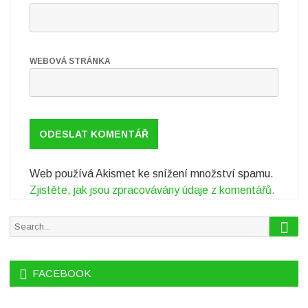
í
WEBOVÁ STRÁNKA
Web používá Akismet ke snížení množství spamu.
Zjistěte, jak jsou zpracovávány údaje z komentářů.
S
S
e
e
a
r
a
c
FACEBOOK
r
h
c
h