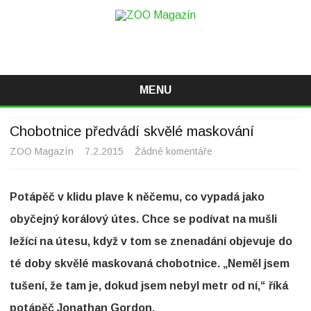
ZOO Magazín
Magazín o zvířatech v ZOO i mimo ně
MENU
Skip
to
Chobotnice předvádí skvělé maskování
content
ZOO Magazín
7.2.2015
Žádné komentáře
u
t
Potápěč v klidu plave k něčemu, co vypadá jako
e
obyčejný korálový útes. Chce se podívat na mušli
x
ležící na útesu, když v tom se znenadání objevuje do
t
té doby skvělé maskovaná chobotnice. „Neměl jsem
u
tušení, že tam je, dokud jsem nebyl metr od ní,“ říká
s
potápěč Jonathan Gordon.