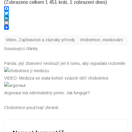
(Zobrazeno celkem 1 451-krát, 1 zobrazení dnes)
i
F
c
a
T
c
w
L
e
i
i
E
e
b
t
n
m
o
t
k
a
p
Video
,
Zajímavosti a zázraky přírody
chobotnice
,
maskování
o
e
e
i
k
r
d
l
ř
Související články
I
n
e
Panda: její zbarvení neslouží jen k tomu, aby vypadala roztomile
d
VIDEO: Medúza se stala kořistí vzácné obří chobotnice
v
á
Argonaut má odnímatelný penis. Jak funguje?
d
Chobotnice používají zbraně
í
s
k