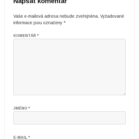
Napsat komentář
v
Vaše e-mailová adresa nebude zveřejněna.
Vyžadované
ě
informace jsou označeny
*
l
KOMENTÁŘ
*
é
m
a
s
k
o
v
JMÉNO
*
á
n
E-MAIL
*