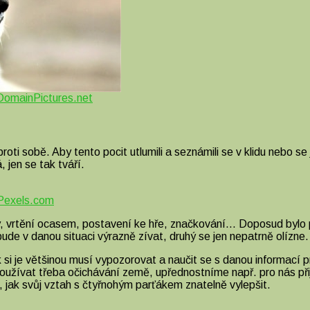
DomainPictures.net
 proti sobě. Aby tento pocit utlumili a seznámili se v klidu nebo 
 jen se tak tváří.
Pexels.com
 tlapy, vrtění ocasem, postavení ke hře, značkování… Doposud by
bude v danou situaci výrazně zívat, druhý se jen nepatrně olízne.
si je většinou musí vypozorovat a naučit se s danou informací
vat třeba očichávání země, upřednostníme např. pro nás přijate
, jak svůj vztah s čtyřnohým parťákem znatelně vylepšit.