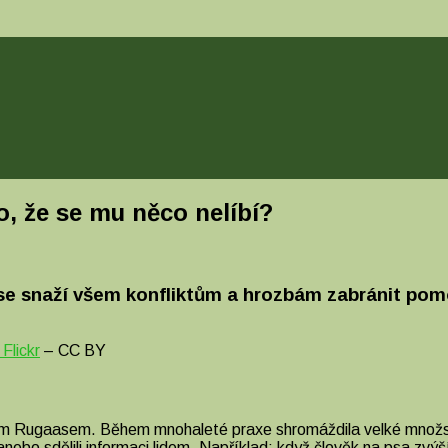
o, že se mu něco nelíbí?
se snaží všem konfliktům a hrozbám zabránit pomoc
Flickr
– CC BY
dem Rugaasem. Během mnohaleté praxe shromáždila velké množství
é anebo sdělili informaci lidem. Například: když člověk na psa zvýš