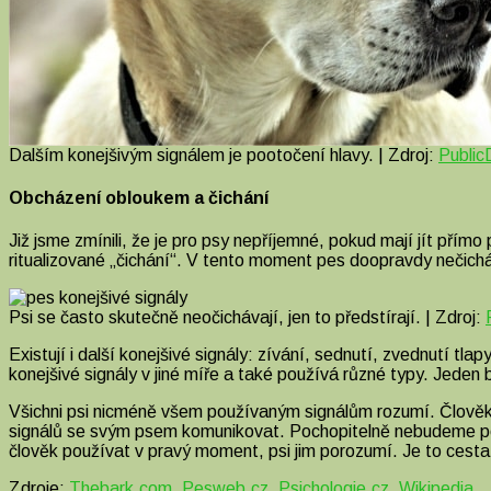
Dalším konejšivým signálem je pootočení hlavy. | Zdroj:
Public
Obcházení obloukem a čichání
Již jsme zmínili, že je pro psy nepříjemné, pokud mají jít přímo
ritualizované „čichání“. V tento moment pes doopravdy nečichá,
Psi se často skutečně neočichávají, jen to předstírají. | Zdroj:
Existují i další konejšivé signály: zívání, sednutí, zvednutí
konejšivé signály v jiné míře a také používá různé typy. Jeden 
Všichni psi nicméně všem používaným signálům rozumí. Člověk 
signálů se svým psem komunikovat. Pochopitelně nebudeme použí
člověk používat v pravý moment, psi jim porozumí. Je to cesta
Zdroje:
Thebark.com
,
Pesweb.cz
,
Psichologie.cz
,
Wikipedia