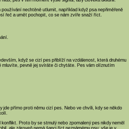
ch používání nechtěně utlumit, například když psa nepřiměřeně
sí řeč a umět pochopit, co se nám zvíře snaží říct.
hání.
edevším, když se cizí pes přiblíží na vzdálenost, která druhému
 mluvíte, pevně jej svíráte či chytáte. Pes vám olíznutím
y jde přímo proti němu cizí pes. Nebo ve chvíli, kdy se někdo
olí.
konflikt. Proto by se strnulý nebo zpomalený pes nikdy neměl
obil, ale zároveň nemá šanci říct neznámému psu: vše je v