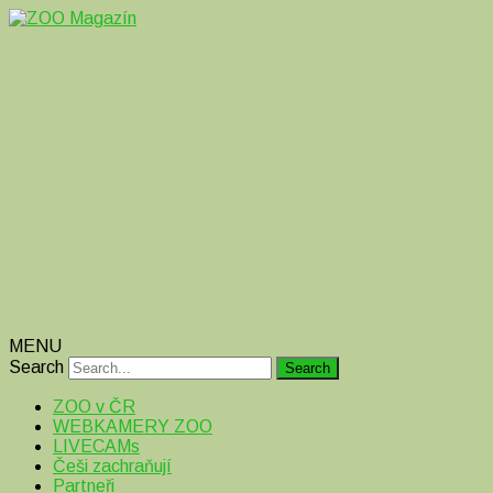
Magazín o zvířatech v ZOO i mimo ně
ZOO Magazín
MENU
Search
ZOO v ČR
WEBKAMERY ZOO
LIVECAMs
Češi zachraňují
Partneři