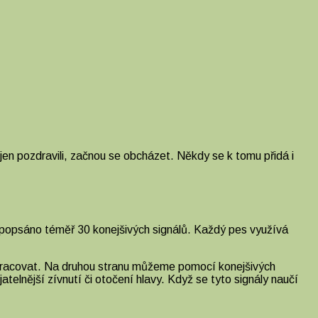
se jen pozdravili, začnou se obcházet. Někdy se k tomu přidá i
lo popsáno téměř 30 konejšivých signálů. Každý pes využívá
 pracovat. Na druhou stranu můžeme pomocí konejšivých
lnější zívnutí či otočení hlavy. Když se tyto signály naučí