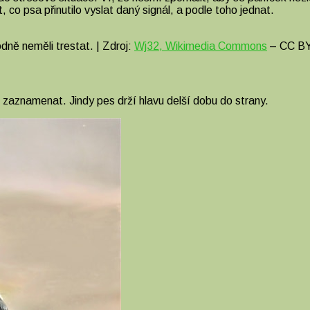
, co psa přinutilo vyslat daný signál, a podle toho jednat.
dně neměli trestat. | Zdroj:
Wj32, Wikimedia Commons
– CC B
zaznamenat. Jindy pes drží hlavu delší dobu do strany.