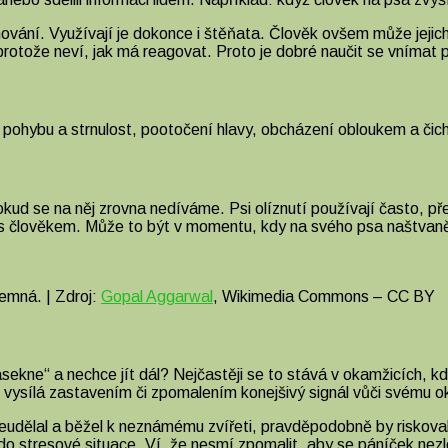
chování. Využívají je dokonce i štěňata. Člověk ovšem může jeji
rotože neví, jak má reagovat. Proto je dobré naučit se vnímat p
í pohybu a strnulost, pootočení hlavy, obcházení obloukem a čic
kud se na něj zrovna nedíváme. Psi olíznutí používají často, př
ci s člověkem. Může to být v momentu, kdy na svého psa naštvaně
jemná. | Zdroj:
Gopal Aggarwal
, Wikimedia Commons – CC BY
ekne“ a nechce jít dál? Nejčastěji se to stává v okamžicích, kd
ysílá zastavením či zpomalením konejšivý signál vůči svému ok
udělal a běžel k neznámému zvířeti, pravděpodobně by riskoval 
 do stresové situace. Ví, že nesmí zpomalit, aby se páníček nezl