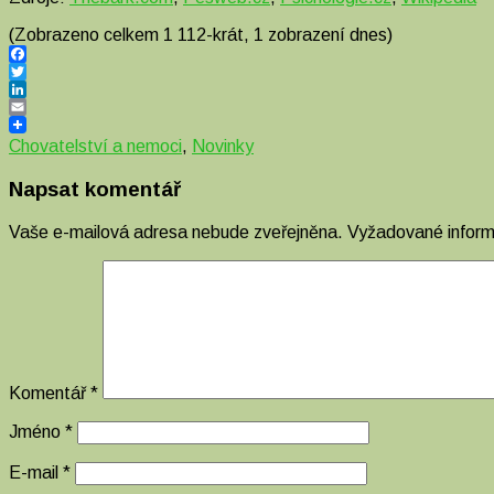
(Zobrazeno celkem 1 112-krát, 1 zobrazení dnes)
Facebook
Twitter
LinkedIn
Email
Chovatelství a nemoci
,
Novinky
Napsat komentář
Vaše e-mailová adresa nebude zveřejněna.
Vyžadované infor
Komentář
*
Jméno
*
E-mail
*