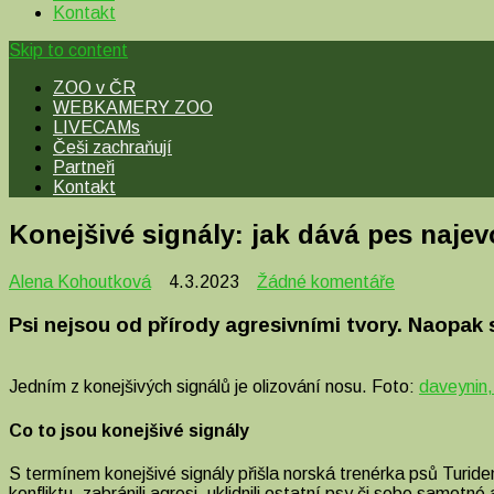
Kontakt
Skip to content
ZOO v ČR
WEBKAMERY ZOO
LIVECAMs
Češi zachraňují
Partneři
Kontakt
Konejšivé signály: jak dává pes najev
u
Alena Kohoutková
4.3.2023
Žádné komentáře
textu
s
Psi nejsou od přírody agresivními tvory. Naopak 
názvem
Konejšivé
signály:
Jedním z konejšivých signálů je olizování nosu. Foto:
daveynin, 
jak
dává
Co to jsou konejšivé signály
pes
najevo,
S termínem konejšivé signály přišla norská trenérka psů Turi
že
konfliktu, zabránili agresi, uklidnili ostatní psy či sebe samotn