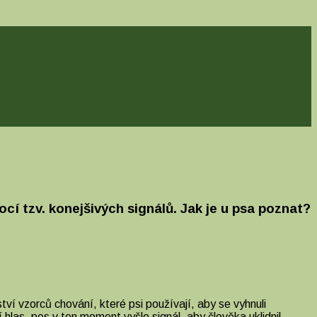
í tzv. konejšivých signálů. Jak je u psa poznat?
 vzorců chování, které psi používají, aby se vyhnuli
í hlas, pes v ten moment vyšle signál, aby člověka uklidnil.