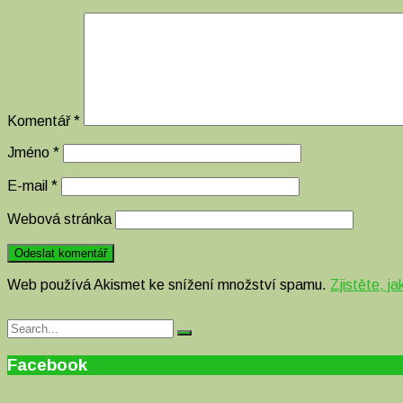
Komentář
*
Jméno
*
E-mail
*
Webová stránka
Web používá Akismet ke snížení množství spamu.
Zjistěte, j
Search
Search
for:
Facebook