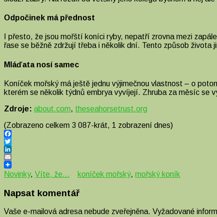
Odpočinek má přednost
I přesto, že jsou mořští koníci ryby, nepatří zrovna mezi zapá
řase se běžně zdržují třeba i několik dní. Tento způsob života j
Mláďata nosí samec
Koníček mořský má ještě jednu výjimečnou vlastnost – o potoms
kterém se několik týdnů embrya vyvíjejí. Zhruba za měsíc se 
Zdroje:
about.com
,
theseahorsetrust.org
(Zobrazeno celkem 3 087-krát, 1 zobrazení dnes)
Facebook
Twitter
LinkedIn
Email
Novinky
,
Víte, že...
koníček mořský
,
mořský koník
Napsat komentář
Vaše e-mailová adresa nebude zveřejněna.
Vyžadované infor