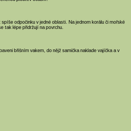
t spíše odpočinku v jedné oblasti. Na jednom korálu či mořské
e tak lépe přidržují na povrchu.
baveni břišním vakem, do nějž samička naklade vajíčka a v