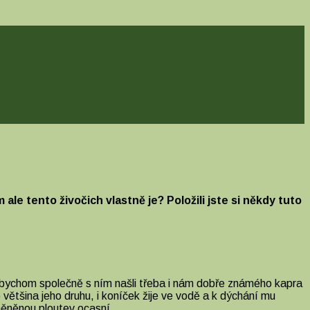
 tento živočich vlastně je? Položili jste si někdy tuto
e bychom společně s ním našli třeba i nám dobře známého kapra
 většina jeho druhu, i koníček žije ve vodě a k dýchání mu
eměněnou ploutev ocasní.