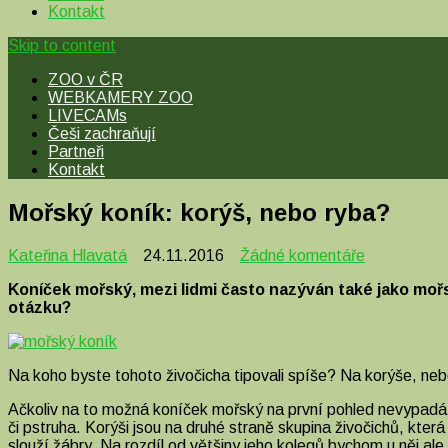
Kontakt
Skip to content
ZOO v ČR
WEBKAMERY ZOO
LIVECAMs
Češi zachraňují
Partneři
Kontakt
Mořský koník: korýš, nebo ryba?
u
Kateřina Hlavatá
24.11.2016
Žádné komentáře
textu
Koníček mořský, mezi lidmi často nazýván také jako mořs
s
otázku?
názvem
Mořský
koník:
korýš,
Na koho byste tohoto živočicha tipovali spíše? Na korýše, neb
nebo
ryba?
Ačkoliv na to možná koníček mořský na první pohled nevypadá,
či pstruha. Korýši jsou na druhé straně skupina živočichů, kter
slouží žábry. Na rozdíl od většiny jeho kolegů bychom u něj a