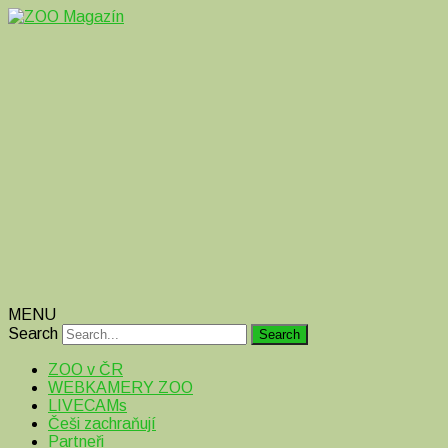
Magazín o zvířatech v ZOO i mimo ně
ZOO Magazín
MENU
Search
ZOO v ČR
WEBKAMERY ZOO
LIVECAMs
Češi zachraňují
Partneři