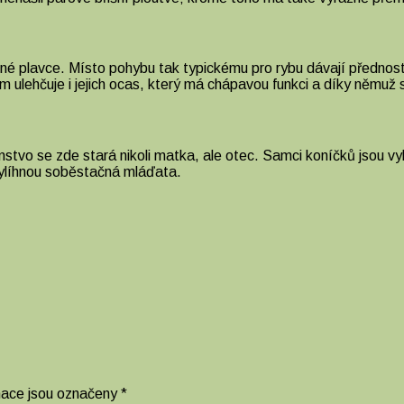
lené plavce. Místo pohybu tak typickému pro rybu dávají přednos
im ulehčuje i jejich ocas, který má chápavou funkci a díky němuž s
tvo se zde stará nikoli matka, ale otec. Samci koníčků jsou vy
vylíhnou soběstačná mláďata.
mace jsou označeny
*