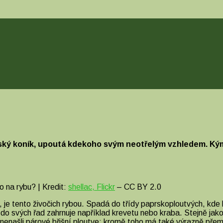
ký koník, upoutá kdekoho svým neotřelým vzhledem. Kým ale
o na rybu? | Kredit:
shellac, Flickr
– CC BY 2.0
 je tento živočich rybou. Spadá do třídy paprskoploutvých, kd
á do svých řad zahrnuje například krevetu nebo kraba. Stejně jako
le nenašli párové břišní ploutve; kromě toho má také výrazně př