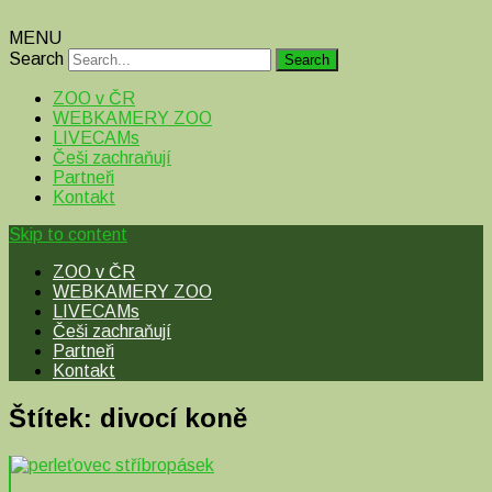
MENU
Search
ZOO v ČR
WEBKAMERY ZOO
LIVECAMs
Češi zachraňují
Partneři
Kontakt
Skip to content
ZOO v ČR
WEBKAMERY ZOO
LIVECAMs
Češi zachraňují
Partneři
Kontakt
Štítek:
divocí koně