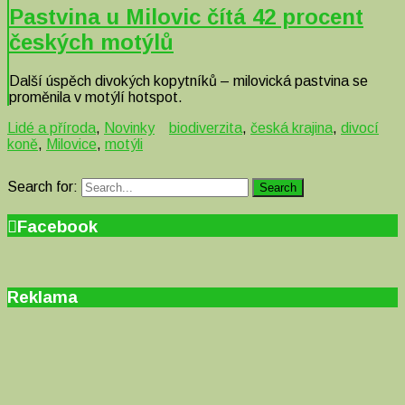
Pastvina u Milovic čítá 42 procent
českých motýlů
Další úspěch divokých kopytníků – milovická pastvina se
proměnila v motýlí hotspot.
Lidé a příroda
,
Novinky
biodiverzita
,
česká krajina
,
divocí
koně
,
Milovice
,
motýli
Search for:
Search
Facebook
Reklama