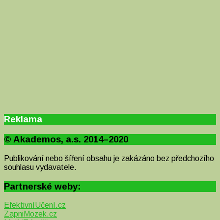
Reklama
© Akademos, a.s. 2014–2020
Publikování nebo šíření obsahu je zakázáno bez předchozího
souhlasu vydavatele.
Partnerské weby:
EfektivníUčení.cz
ZapniMozek.cz