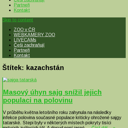
Partneři
Kontakt
Skip to content
ZOO v ČR
WEBKAMERY ZOO
LIVECAMs
Češi zachraňují
Partneři
Kontakt
Štítek:
kazachstán
Masový úhyn sajg snížil jejich
populaci na polovinu
V průběhu května letošního roku zahynula na následky
infekce polovina současné populace kriticky ohrožené sajgy
tatarské. Stepi byly v některých místech pokryty tisíci
mrtvých zvířecích těl. A dosud není jasné,…
Číst dál… »