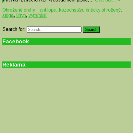
Ohrožené druhy
antilopa
,
kazachstán
,
kriticky ohrožený
,
sajga
,
úhyn
,
vymírání
Search for:
Search
Facebook
Reklama