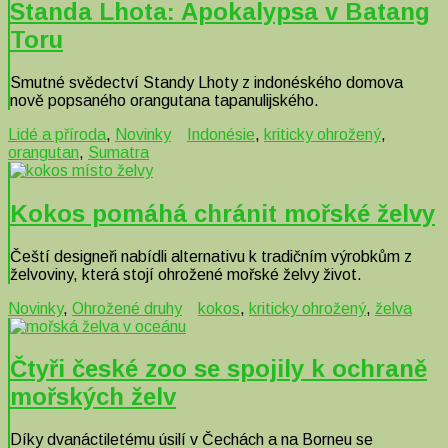
Standa Lhota: Apokalypsa v Batang
Toru
Smutné svědectví Standy Lhoty z indonéského domova
nově popsaného orangutana tapanulijského.
Lidé a příroda
,
Novinky
Indonésie
,
kriticky ohrožený
,
orangutan
,
Sumatra
Kokos pomáhá chránit mořské želvy
Čeští designeři nabídli alternativu k tradičním výrobkům z
želvoviny, která stojí ohrožené mořské želvy život.
Novinky
,
Ohrožené druhy
kokos
,
kriticky ohrožený
,
želva
Čtyři české zoo se spojily k ochraně
mořských želv
Díky dvanáctiletému úsilí v Čechách a na Borneu se