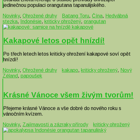
jedinečnou populaci orangutana tapanulijského.
Novinky
,
Ohrožené druhy
Batang Toru
,
Čína
,
Hedvábná
stezka
,
Indonésie
,
kriticky ohrožený
,
orangutan
Kakapové letos opět hnízdí!
Po třech letech letos kriticky ohrožení kakapové soví opět
hnízdí!
Novinky
,
Ohrožené druhy
kakapo
,
kriticky ohrožený
,
Nový
Zéland
,
papoušek
Krásné Vánoce všem živým tvorům!
Přejeme krásné Vánoce a vše dobré do nového roku s
vánočním kvízem.
Novinky
,
Zajímavosti a zázraky přírody
kriticky ohrožený