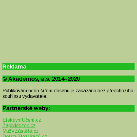
Reklama
© Akademos, a.s. 2014–2020
Publikování nebo šíření obsahu je zakázáno bez předchozího
souhlasu vydavatele.
Partnerské weby:
EfektivníUčení.cz
ZapniMozek.cz
MužVZástěře.cz
DětstvíBezÚrazů.cz