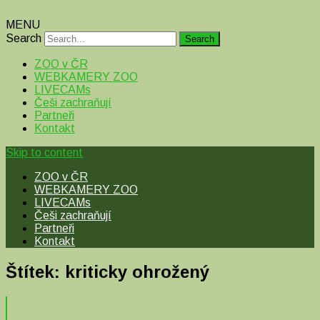
MENU
Search
ZOO v ČR
WEBKAMERY ZOO
LIVECAMs
Češi zachraňují
Partneři
Kontakt
Skip to content
ZOO v ČR
WEBKAMERY ZOO
LIVECAMs
Češi zachraňují
Partneři
Kontakt
Štítek:
kriticky ohrožený