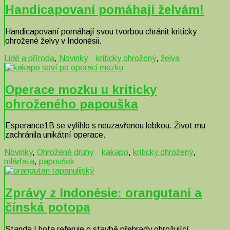
Handicapovaní pomáhají želvám!
Handicapovaní pomáhají svou tvorbou chránit kriticky
ohrožené želvy v Indonésii.
Lidé a příroda
,
Novinky
kriticky ohrožený
,
želva
Operace mozku u kriticky
ohroženého papouška
Esperance1B se vylíhlo s neuzavřenou lebkou. Život mu
zachránila unikátní operace.
Novinky
,
Ohrožené druhy
kakapo
,
kriticky ohrožený
,
mláďata
,
papoušek
Zprávy z Indonésie: orangutani a
čínská potopa
Standa Lhota referuje o stavbě přehrady ohrožující