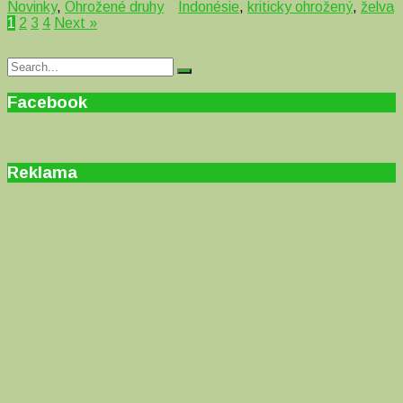
Novinky
,
Ohrožené druhy
Indonésie
,
kriticky ohrožený
,
želva
1
2
3
4
Next »
Search
Search
for:
Facebook
Reklama