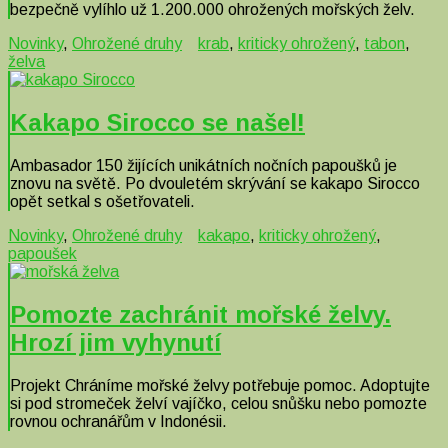
bezpečně vylíhlo už 1.200.000 ohrožených mořských želv.
Novinky
,
Ohrožené druhy
krab
,
kriticky ohrožený
,
tabon
,
želva
Kakapo Sirocco se našel!
Ambasador 150 žijících unikátních nočních papoušků je
znovu na světě. Po dvouletém skrývání se kakapo Sirocco
opět setkal s ošetřovateli.
Novinky
,
Ohrožené druhy
kakapo
,
kriticky ohrožený
,
papoušek
Pomozte zachránit mořské želvy.
Hrozí jim vyhynutí
Projekt Chráníme mořské želvy potřebuje pomoc. Adoptujte
si pod stromeček želví vajíčko, celou snůšku nebo pomozte
rovnou ochranářům v Indonésii.