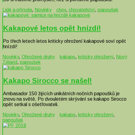
Lidé a příroda
,
Novinky
chov
,
chovatelství
,
papoušek
Kakapové letos opět hnízdí!
Po třech letech letos kriticky ohrožení kakapové soví opět
hnízdí!
Novinky
,
Ohrožené druhy
kakapo
,
kriticky ohrožený
,
Nový
Zéland
,
papoušek
Kakapo Sirocco se našel!
Ambasador 150 žijících unikátních nočních papoušků je
znovu na světě. Po dvouletém skrývání se kakapo Sirocco
opět setkal s ošetřovateli.
Novinky
,
Ohrožené druhy
kakapo
,
kriticky ohrožený
,
papoušek