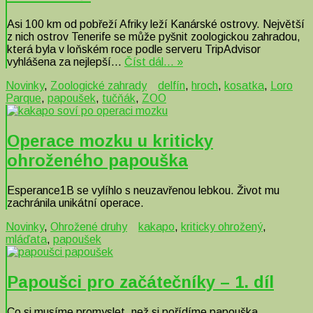
Asi 100 km od pobřeží Afriky leží Kanárské ostrovy. Největší
z nich ostrov Tenerife se může pyšnit zoologickou zahradou,
která byla v loňském roce podle serveru TripAdvisor
vyhlášena za nejlepší…
Číst dál… »
Novinky
,
Zoologické zahrady
delfín
,
hroch
,
kosatka
,
Loro
Parque
,
papoušek
,
tučňák
,
ZOO
Operace mozku u kriticky
ohroženého papouška
Esperance1B se vylíhlo s neuzavřenou lebkou. Život mu
zachránila unikátní operace.
Novinky
,
Ohrožené druhy
kakapo
,
kriticky ohrožený
,
mláďata
,
papoušek
Papoušci pro začátečníky – 1. díl
Co si musíme promyslet, než si pořídíme papouška.