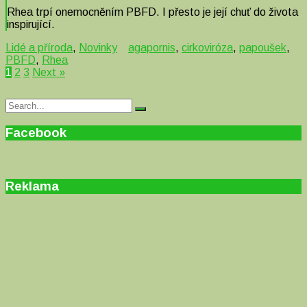
Rhea trpí onemocněním PBFD. I přesto je její chuť do života
inspirující.
Lidé a příroda
,
Novinky
agapornis
,
cirkoviróza
,
papoušek
,
PBFD
,
Rhea
1
2
3
Next »
Search
Search
for:
Facebook
Reklama