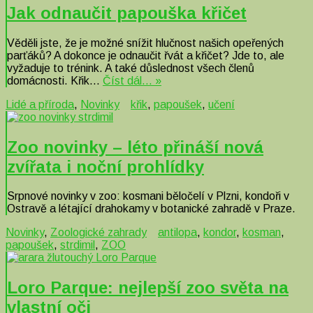
Jak odnaučit papouška křičet
Věděli jste, že je možné snížit hlučnost našich opeřených
parťáků? A dokonce je odnaučit řvát a křičet? Jde to, ale
vyžaduje to trénink. A také důslednost všech členů
domácnosti. Křik…
Číst dál… »
Lidé a příroda
,
Novinky
křik
,
papoušek
,
učení
Zoo novinky – léto přináší nová
zvířata i noční prohlídky
Srpnové novinky v zoo: kosmani běločelí v Plzni, kondoři v
Ostravě a létající drahokamy v botanické zahradě v Praze.
Novinky
,
Zoologické zahrady
antilopa
,
kondor
,
kosman
,
papoušek
,
strdimil
,
ZOO
Loro Parque: nejlepší zoo světa na
vlastní oči