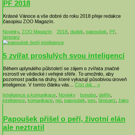
PF 2018
Krásné Vánoce a vše dobré do roku 2018 přeje redakce
časopisu ZOO Magazín.
Novinky
,
ZOO Magazín
2018
,
dudek
,
papoušek
,
PF
,
šimpanz
5 zvířat proslulých svou inteligencí
Během uplynulého půlstoletí se zájem o zvířata značně
rozrostl ve vědecké i veřejné sféře. To umožnilo, aby
pozornost padla na druhy, které vykazují působivou úroveň
inteligence. V tomto článku vás…
Číst dál… »
Inteligence a komunikace
,
Novinky
bonobo
,
delfín
,
inteligence
,
komunikace
,
nej
,
papoušek
,
pes
,
šimpanz
,
žako
Papoušek přišel o peří, životní elán
ale neztratil