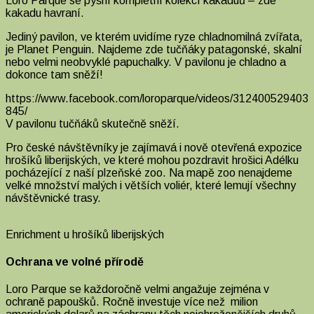
Loro Parque se pyšní kompletní kolekcí kakaduů – zde
kakadu havraní.
Jediný pavilon, ve kterém uvidíme ryze chladnomilná zvířata,
je Planet Penguin. Najdeme zde tučňáky patagonské, skalní
nebo velmi neobvyklé papuchalky. V pavilonu je chladno a
dokonce tam sněží!
https://www.facebook.com/loroparque/videos/312400529403
845/
V pavilonu tučňáků skutečně sněží.
Pro české návštěvníky je zajímavá i nově otevřená expozice
hrošíků liberijských, ve které mohou pozdravit hrošici Adélku
pocházející z naší plzeňské zoo. Na mapě zoo nenajdeme
velké množství malých i větších voliér, které lemují všechny
návštěvnické trasy.
Enrichment u hrošíků liberijských
Ochrana ve volné přírodě
Loro Parque se každoročně velmi angažuje zejména v
ochraně papoušků. Ročně investuje více než milion