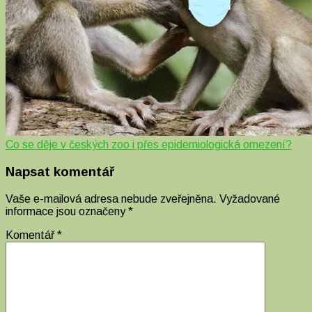
Co se děje v českých zoo i přes epidemiologická omezení?
Napsat komentář
Vaše e-mailová adresa nebude zveřejněna.
Vyžadované
informace jsou označeny
*
Komentář
*