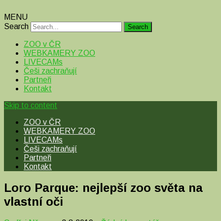
MENU
Search
ZOO v ČR
WEBKAMERY ZOO
LIVECAMs
Češi zachraňují
Partneři
Kontakt
Skip to content
ZOO v ČR
WEBKAMERY ZOO
LIVECAMs
Češi zachraňují
Partneři
Kontakt
Loro Parque: nejlepší zoo světa na
vlastní oči