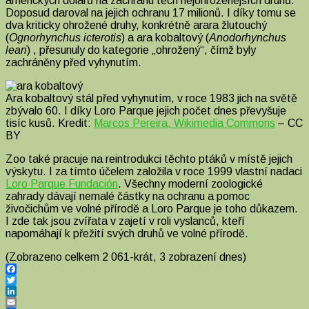
amerických dolarů na záchranu těch nejohroženějších druhů.
Doposud daroval na jejich ochranu 17 milionů. I díky tomu se
dva kriticky ohrožené druhy, konkrétně arara žlutouchý
(
Ognorhynchus icterotis
) a ara kobaltový (
Anodorhynchus
leari
) , přesunuly do kategorie „ohrožený“, čímž byly
zachráněny před vyhynutím.
Ara kobaltový stál před vyhynutím, v roce 1983 jich na světě
zbývalo 60. I díky Loro Parque jejich počet dnes převyšuje
tisíc kusů. Kredit:
Marcos Pereira, Wikimedia Commons
– CC
BY
Zoo také pracuje na reintrodukci těchto ptáků v místě jejich
výskytu. I za tímto účelem založila v roce 1999 vlastní nadaci
Loro Parque Fundación
. Všechny moderní zoologické
zahrady dávají nemalé částky na ochranu a pomoc
živočichům ve volné přírodě a Loro Parque je toho důkazem.
I zde tak jsou zvířata v zajetí v roli vyslanců, kteří
napomáhají k přežití svých druhů ve volné přírodě.
(Zobrazeno celkem 2 061-krát, 3 zobrazení dnes)
Facebook
Twitter
LinkedIn