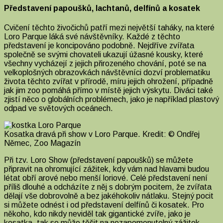
Představení papoušků, lachtanů, delfínů a kosatek
Cvičení těchto živočichů patří mezi největší taháky, na které
Loro Parque láká své návštěvníky. Každé z těchto
představení je koncipováno podobně. Nejdříve zvířata
společně se svými chovateli ukazují úžasné kousky, které
všechny vycházejí z jejich přirozeného chování, poté se na
velkoplošných obrazovkách návštěvníci dozví problematiku
života těchto zvířat v přírodě, míru jejich ohrožení, případně
jak jim zoo pomáhá přímo v místě jejich výskytu. Diváci také
zjistí něco o globálních problémech, jako je například plastový
odpad ve světových oceánech.
Kosatka dravá při show v Loro Parque. Kredit: © Ondřej
Němec, Zoo Magazín
Při tzv. Loro Show (představení papoušků) se můžete
připravit na ohromující zážitek, kdy vám nad hlavami budou
létat obří arové nebo menší loriové. Celé představení není
příliš dlouhé a odcházíte z něj s dobrým pocitem, že zvířata
dělají vše dobrovolně a bez jakéhokoliv nátlaku. Stejný pocit
si můžete odnést i od představení delfínů či kosatek. Pro
někoho, kdo nikdy neviděl tak gigantické zvíře, jako je
kosatka, tak se může těšit na nezapomenutelný zážitek.