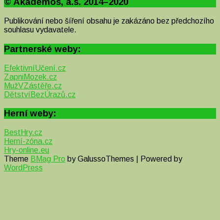
© Akademos, a.s. 2014–2020
Publikování nebo šíření obsahu je zakázáno bez předchozího
souhlasu vydavatele.
Partnerské weby:
EfektivníUčení.cz
ZapniMozek.cz
MužVZástěře.cz
DětstvíBezÚrazů.cz
Herní weby:
BestHry.cz
Herní-zóna.cz
Hry-online.eu
Theme
BMag Pro
by GalussoThemes | Powered by
WordPress