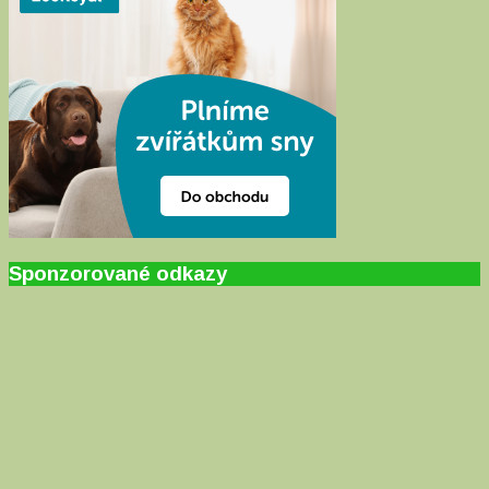
Sponzorované odkazy