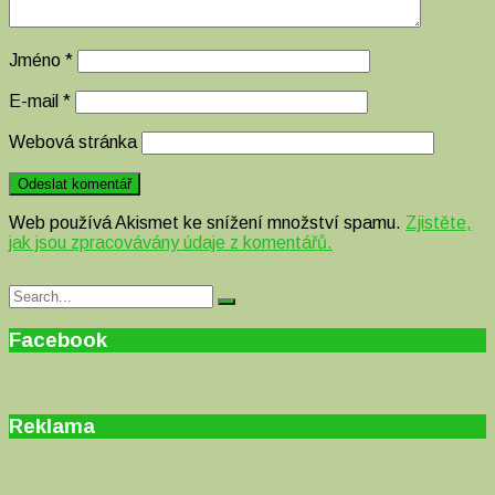
Jméno
*
E-mail
*
Webová stránka
Web používá Akismet ke snížení množství spamu.
Zjistěte,
jak jsou zpracovávány údaje z komentářů.
Search
Search
for:
Facebook
Reklama