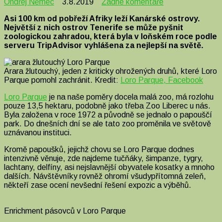
u
Ondřej Němec
3.8.2019
Žádné komentáře
textu
Asi 100 km od pobřeží Afriky leží Kanárské ostrovy.
s
Největší z nich ostrov Tenerife se může pyšnit
názvem
zoologickou zahradou, která byla v loňském roce podle
Loro
serveru TripAdvisor vyhlášena za nejlepší na světě.
Parque:
nejlepší
zoo
Arara žlutouchý, jeden z kriticky ohrožených druhů, které Loro
světa
Parque pomohl zachránit. Kredit:
Loro Parque, Facebook
na
vlastní
Loro Parque
je na naše poměry docela malá zoo, má rozlohu
oči
pouze 13,5 hektaru, podobně jako třeba Zoo Liberec u nás.
Byla založena v roce 1972 a původně se jednalo o papouščí
park. Do dnešních dní se ale tato zoo proměnila ve světově
uznávanou instituci.
Kromě papoušků, jejichž chovu se Loro Parque dodnes
intenzivně věnuje, zde najdeme tučňáky, šimpanze, tygry,
lachtany, delfíny, asi nejslavnější obyvatele kosatky a mnoho
dalších. Návštěvníky rovněž ohromí všudypřítomná zeleň,
někteří zase ocení nevšední řešení expozic a výběhů.
Enrichment pásovců v Loro Parque