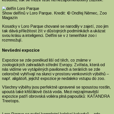
Show delfínů v Loro Parque. Kredit: © Ondřej Němec, Zoo
Magazín
Kosatky v Loro Parque chované se narodily v zajetí, zoo jim
tak dává příležitost žít v důstojných podmínkách a ukázat
svou krásu a inteligenci. Delfíni se v z tenerifské zoo i
rozmnožují.
Nevšední expozice
Expozice se zde poněkud liší od těch, co známe v
zoologických zahradách střední Evropy. Zvířata, která od
nás vidíme ve vytápěných pavilonech a teráriích se zde
celoročně vyhřívají na slunci v prostoru venkovních výběhů –
např. aligátoři, jejichž expozice je nedaleko vstupu do zoo.
Všechny výběhy jsou perfektně upravené se spoustou rostlin,
upoutá také křišťálově čistá voda. Mezi nejzajímavější
expozice patří obrovská voliéra plná papoušků: KATANDRA
Treetops.