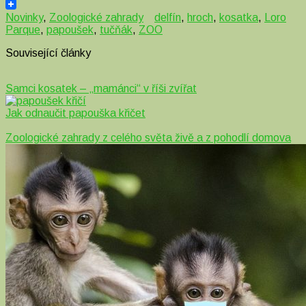
Email
Novinky
,
Zoologické zahrady
delfín
,
hroch
,
kosatka
,
Loro
Parque
,
papoušek
,
tučňák
,
ZOO
Související články
Samci kosatek – „mamánci“ v říši zvířat
Jak odnaučit papouška křičet
Zoologické zahrady z celého světa živě a z pohodlí domova