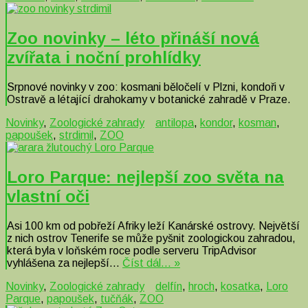
Zoo novinky – léto přináší nová
zvířata i noční prohlídky
Srpnové novinky v zoo: kosmani běločelí v Plzni, kondoři v
Ostravě a létající drahokamy v botanické zahradě v Praze.
Novinky
,
Zoologické zahrady
antilopa
,
kondor
,
kosman
,
papoušek
,
strdimil
,
ZOO
Loro Parque: nejlepší zoo světa na
vlastní oči
Asi 100 km od pobřeží Afriky leží Kanárské ostrovy. Největší
z nich ostrov Tenerife se může pyšnit zoologickou zahradou,
která byla v loňském roce podle serveru TripAdvisor
vyhlášena za nejlepší…
Číst dál… »
Novinky
,
Zoologické zahrady
delfín
,
hroch
,
kosatka
,
Loro
Parque
,
papoušek
,
tučňák
,
ZOO