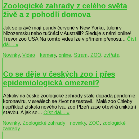
Zoologické zahrady z celého světa
živě a z pohodlí domova
Jak se právě mají pandy červené v New Yorku, tuleni v
Nizozemsku nebo tučňáci v Austrálii? Sleduje s námi online!
Trevor zoo USA Na tomto videu lze v přímém přenosu…
Číst
dál… »
Novinky
,
Video
kamery
,
online
,
Stram
,
ZOO
,
zvířata
Co se děje v českých zoo i přes
epidemiologická omezení?
Ačkoliv na české zoologické zahrady stále dopadá pandemie
koronaviru, v areálech se život nezastavil. Malá zoo Chleby
například získala nového lva, zoo Plzeň zase otevírá unikátní
stavbu. A jak se…
Číst dál… »
Novinky
,
Zoologické zahrady
novinky
,
ZOO
,
zoologické
zahrady