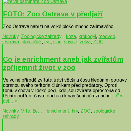
FOTO: Zoo Ostrava v předjaří
Zoo Ostrava nabízí na velké ploše mnoho zajímavého.
Novinky
,
Zoologické zahrady
koza
,
krokodýl
,
medvěd
,
Ostrava
,
plameňák
,
rys
,
slon
,
sovice
,
želva
,
ZOO
Co je enrichment aneb jak zvířatům
zpříjemnit život v zoo
Ve volné přírodě zvířata tráví většinu času hledáním potravy,
obranou svého teritoria či únikem před predátory. Oproti
tomu v chovu v lidské péči, kde jsou zvířata oproštěna od
těchto potřeb, často dochází k narušení přirozeného…
Číst
dál… »
Novinky
,
Víte, že...
enrichment
,
hry
,
ZOO
,
zoologické
zahrady