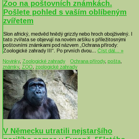
Zoo na poštovních známkách.
Pošlete pohled s vaším oblíbeným
zvířetem
Slon africký, medvěd hnědý grizzly nebo hroch obojživelný. I
tato zvířata se objevují na novém aršíku s příležitosnými
poštovními známkami pod názvem „Ochrana přírody:
Zoologické zahrady III“. Po prvních dvou…
Číst dál… »
Novinky
,
Zoologické zahrady
Ochrana přírody
,
pošta
,
známky
,
ZOO
,
zoologické zahrady
V Německu utratili nejstaršího