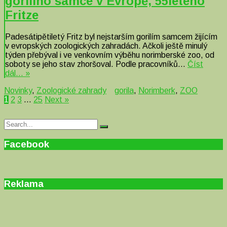
gorilího samce v Evropě, 55letého
Fritze
Padesátipětiletý Fritz byl nejstarším gorilím samcem žijícím
v evropských zoologických zahradách. Ačkoli ještě minulý
týden přebýval i ve venkovním výběhu norimberské zoo, od
soboty se jeho stav zhoršoval. Podle pracovníků…
Číst
dál… »
Novinky
,
Zoologické zahrady
gorila
,
Norimberk
,
ZOO
1
2
3
…
25
Next »
Search
Search
for:
Facebook
Reklama