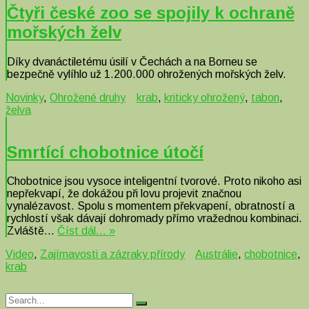
Čtyři české zoo se spojily k ochraně
mořských želv
Díky dvanáctiletému úsilí v Čechách a na Borneu se
bezpečně vylíhlo už 1.200.000 ohrožených mořských želv.
Novinky
,
Ohrožené druhy
krab
,
kriticky ohrožený
,
tabon
,
želva
Smrtící chobotnice útočí
Chobotnice jsou vysoce inteligentní tvorové. Proto nikoho asi
nepřekvapí, že dokážou při lovu projevit značnou
vynalézavost. Spolu s momentem překvapení, obratností a
rychlostí však dávají dohromady přímo vražednou kombinaci.
Zvláště…
Číst dál… »
Video
,
Zajímavosti a zázraky přírody
Austrálie
,
chobotnice
,
krab
Search
Search