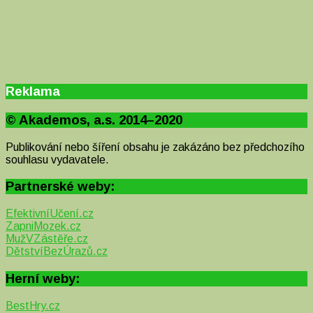
Reklama
© Akademos, a.s. 2014–2020
Publikování nebo šíření obsahu je zakázáno bez předchozího
souhlasu vydavatele.
Partnerské weby:
EfektivníUčení.cz
ZapniMozek.cz
MužVZástěře.cz
DětstvíBezÚrazů.cz
Herní weby:
BestHry.cz