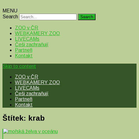
MENU
Search
ZOO v ČR
WEBKAMERY ZOO
LIVECAMs
Češi zachraňují
Partneři
Kontakt
Skip to content
ZOO v ČR
WEBKAMERY ZOO
LIVECAMs
Češi zachraňují
Partneři
Kontakt
Štítek:
krab