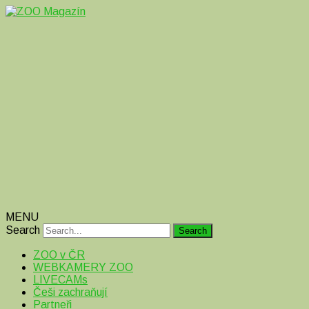
Magazín o zvířatech v ZOO i mimo ně
ZOO Magazín
MENU
Search
ZOO v ČR
WEBKAMERY ZOO
LIVECAMs
Češi zachraňují
Partneři