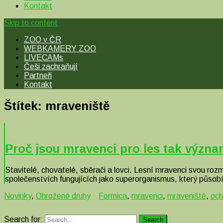
Kontakt
Skip to content
ZOO v ČR
WEBKAMERY ZOO
LIVECAMs
Češi zachraňují
Partneři
Kontakt
Štítek:
mraveniště
Proč jsou mravenci pro les tak význ
Stavitelé, chovatelé, sběrači a lovci. Lesní mravenci svou ro
společenstvích fungujících jako superorganismus, který půso
Novinky
,
Ohrožené druhy
Formica
,
mravenci
,
mraveniště
,
och
Search for:
Search