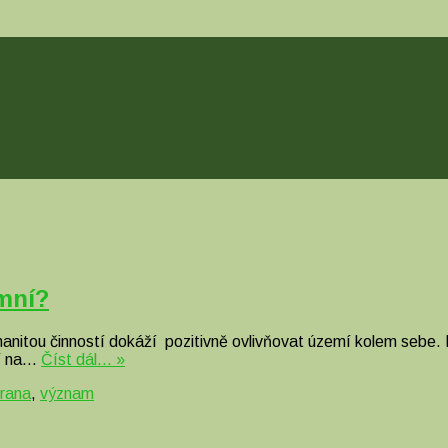
amní?
zmanitou činností dokáží pozitivně ovlivňovat území kolem sebe. 
bí na…
Číst dál… »
rana
,
význam