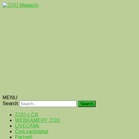
Magazín o zvířatech v ZOO i mimo ně
ZOO Magazín
MENU
Search
ZOO v ČR
WEBKAMERY ZOO
LIVECAMs
Češi zachraňují
Partneři