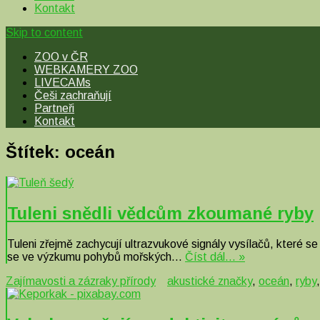
Kontakt
Skip to content
ZOO v ČR
WEBKAMERY ZOO
LIVECAMs
Češi zachraňují
Partneři
Kontakt
Štítek:
oceán
Tuleni snědli vědcům zkoumané ryby
Tuleni zřejmě zachycují ultrazvukové signály vysílačů, které s
se ve výzkumu pohybů mořských…
Číst dál… »
Zajímavosti a zázraky přírody
akustické značky
,
oceán
,
ryby