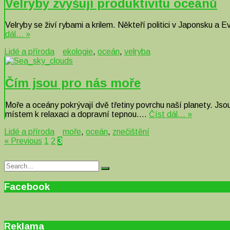
Velryby zvyšují produktivitu oceánů
Velryby se živí rybami a krilem. Někteří politici v Japonsku a
dál… »
Lidé a příroda
ekologie
,
oceán
,
velryba
Čím jsou pro nás moře
Moře a oceány pokrývají dvě třetiny povrchu naší planety. Jso
místem k relaxaci a dopravní tepnou….
Číst dál… »
Lidé a příroda
moře
,
oceán
,
znečištění
« Previous
1
2
3
Search
Search
for:
Facebook
Reklama