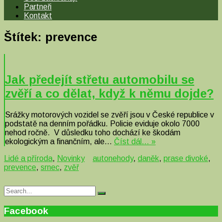
Partneři
Kontakt
Štítek:
prevence
Jak předejít střetu automobilu se
zvěří a co dělat, když k němu dojde?
Srážky motorových vozidel se zvěří jsou v České republice v
podstatě na denním pořádku. Policie eviduje okolo 7000
nehod ročně. V důsledku toho dochází ke škodám
ekologickým a finančním, ale…
Číst dál… »
Lidé a příroda
,
Novinky
autonehody
,
daněk
,
prase divoké
,
prevence
,
srnec
,
zvěř
Search
Search
for:
Facebook