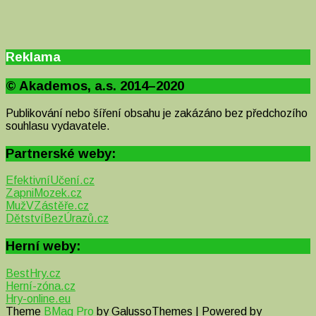
Reklama
© Akademos, a.s. 2014–2020
Publikování nebo šíření obsahu je zakázáno bez předchozího
souhlasu vydavatele.
Partnerské weby:
EfektivníUčení.cz
ZapniMozek.cz
MužVZástěře.cz
DětstvíBezÚrazů.cz
Herní weby:
BestHry.cz
Herní-zóna.cz
Hry-online.eu
Theme
BMag Pro
by GalussoThemes | Powered by