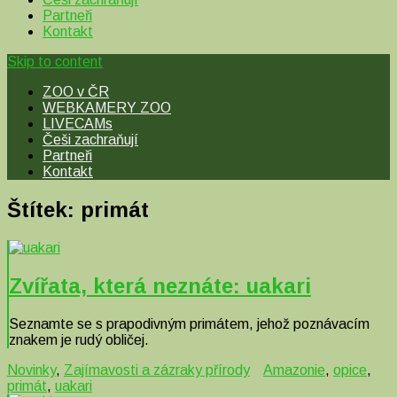
Partneři
Kontakt
Skip to content
ZOO v ČR
WEBKAMERY ZOO
LIVECAMs
Češi zachraňují
Partneři
Kontakt
Štítek:
primát
Zvířata, která neznáte: uakari
Seznamte se s prapodivným primátem, jehož poznávacím
znakem je rudý obličej.
Novinky
,
Zajímavosti a zázraky přírody
Amazonie
,
opice
,
primát
,
uakari