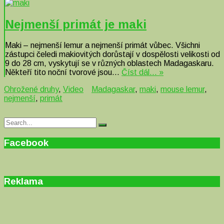
Nejmenší primát je maki
Maki – nejmenší lemur a nejmenší primát vůbec. Všichni
zástupci čeledi makiovitých dorůstají v dospělosti velikosti od
9 do 28 cm, vyskytují se v různých oblastech Madagaskaru.
Někteří tito noční tvorové jsou…
Číst dál… »
Ohrožené druhy
,
Video
Madagaskar
,
maki
,
mouse lemur
,
nejmenší
,
primát
Search
Search
for:
Facebook
Reklama