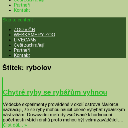
Partneři
Kontakt
Skip to content
ZOO v ČR
WEBKAMERY ZOO
LIVECAMs
Češi zachraňují
Partneři
Kontakt
Štítek:
rybolov
Chytré ryby se rybářům vyhnou
Vědecké experimenty prováděné v okolí ostrova Mallorca
naznačují, že se ryby mohou naučit cíleně vyhýbat rybářským
nástrahám. Dosavadní metody využívané k hodnocení
početnosti rybích druhů proto mohou být velmi zavádějící….
Číst dál… »