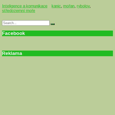
Inteligence a komunikace
kanic
,
mořan
,
rybolov
,
středozemní moře
Search
Search
for:
Facebook
Reklama