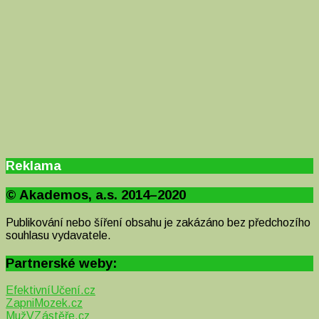
Reklama
© Akademos, a.s. 2014–2020
Publikování nebo šíření obsahu je zakázáno bez předchozího
souhlasu vydavatele.
Partnerské weby:
EfektivníUčení.cz
ZapniMozek.cz
MužVZástěře.cz