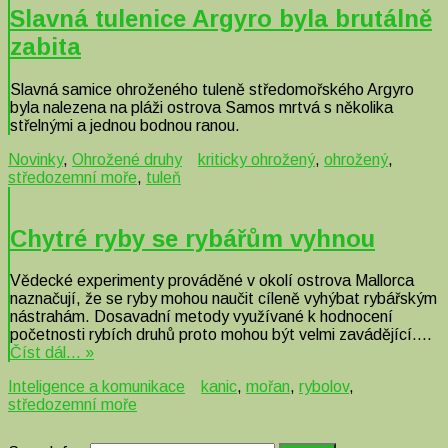
Slavná tulenice Argyro byla brutálně
zabita
Slavná samice ohroženého tuleně středomořského Argyro
byla nalezena na pláži ostrova Samos mrtvá s několika
střelnými a jednou bodnou ranou.
Novinky
,
Ohrožené druhy
kriticky ohrožený
,
ohrožený
,
středozemní moře
,
tuleň
Chytré ryby se rybářům vyhnou
Vědecké experimenty prováděné v okolí ostrova Mallorca
naznačují, že se ryby mohou naučit cíleně vyhýbat rybářským
nástrahám. Dosavadní metody využívané k hodnocení
početnosti rybích druhů proto mohou být velmi zavádějící….
Číst dál… »
Inteligence a komunikace
kanic
,
mořan
,
rybolov
,
středozemní moře