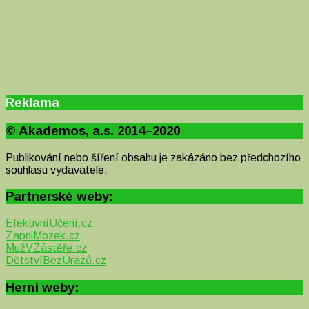
Reklama
© Akademos, a.s. 2014–2020
Publikování nebo šíření obsahu je zakázáno bez předchozího
souhlasu vydavatele.
Partnerské weby:
EfektivníUčení.cz
ZapniMozek.cz
MužVZástěře.cz
DětstvíBezÚrazů.cz
Herní weby: