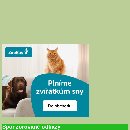
Sponzorované odkazy