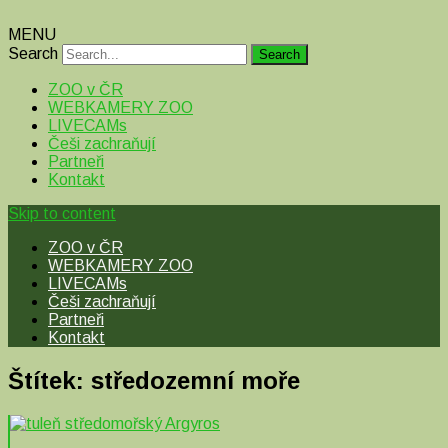
MENU
Search
ZOO v ČR
WEBKAMERY ZOO
LIVECAMs
Češi zachraňují
Partneři
Kontakt
Skip to content
ZOO v ČR
WEBKAMERY ZOO
LIVECAMs
Češi zachraňují
Partneři
Kontakt
Štítek:
středozemní moře