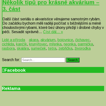
Několik tipů pro krásné akvárium –
3. část
Další část seriálu o akvaristice věnujeme samotným rybám.
Do začátku bychom měli raději počítat s běžnějšími a méně
choulostivými rybami, které bez úhony přežijí i drobné chyby v
péči. Sesadit správně…
Číst dál… »
Lidé a příroda
akara
,
akvárium
,
bojovnice
,
čichavec
,
cichlida
,
kančík
,
krunýřovec
,
mřenka
,
neonka
,
parmička
,
rasbora
,
skalára
,
sumeček
,
tetra
,
zebřička
,
živorodka
Search for:
Search
Facebook
Reklama