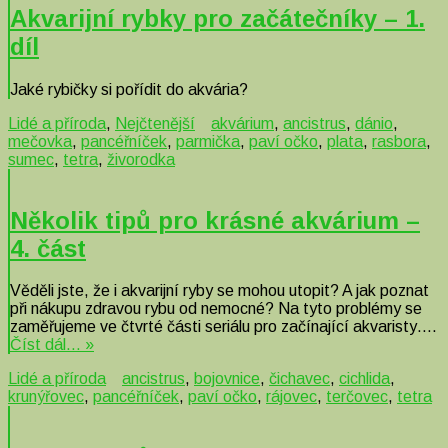
Akvarijní rybky pro začátečníky – 1.
díl
Jaké rybičky si pořídit do akvária?
Lidé a příroda
,
Nejčtenější
akvárium
,
ancistrus
,
dánio
,
mečovka
,
pancéřníček
,
parmička
,
paví očko
,
plata
,
rasbora
,
sumec
,
tetra
,
živorodka
Několik tipů pro krásné akvárium –
4. část
Věděli jste, že i akvarijní ryby se mohou utopit? A jak poznat
při nákupu zdravou rybu od nemocné? Na tyto problémy se
zaměřujeme ve čtvrté části seriálu pro začínající akvaristy….
Číst dál… »
Lidé a příroda
ancistrus
,
bojovnice
,
čichavec
,
cichlida
,
krunýřovec
,
pancéřníček
,
paví očko
,
rájovec
,
terčovec
,
tetra