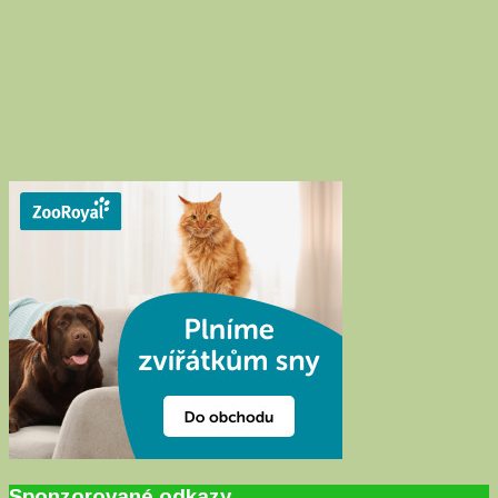
Sponzorované odkazy