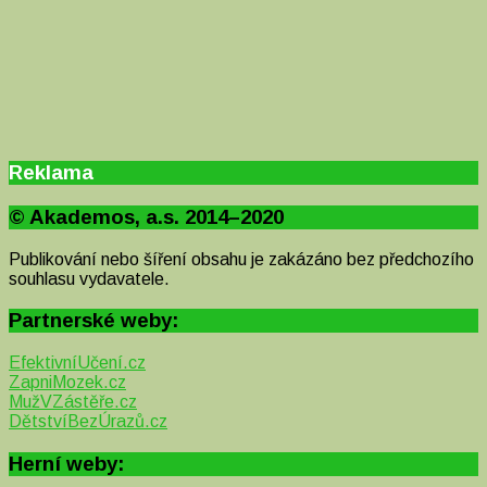
Reklama
© Akademos, a.s. 2014–2020
Publikování nebo šíření obsahu je zakázáno bez předchozího
souhlasu vydavatele.
Partnerské weby:
EfektivníUčení.cz
ZapniMozek.cz
MužVZástěře.cz
DětstvíBezÚrazů.cz
Herní weby: