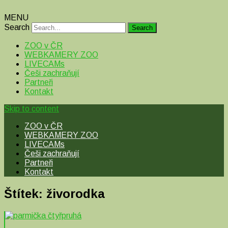
MENU
Search
ZOO v ČR
WEBKAMERY ZOO
LIVECAMs
Češi zachraňují
Partneři
Kontakt
Skip to content
ZOO v ČR
WEBKAMERY ZOO
LIVECAMs
Češi zachraňují
Partneři
Kontakt
Štítek:
živorodka