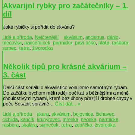
Akvarijní rybky pro začátečníky – 1.
díl
Jaké rybičky si pořídit do akvária?
Lidé a příroda
,
Nejčtenější
akvárium
,
ancistrus
,
dánio
,
mečovka
,
pancéřníček
,
parmička
,
paví očko
,
plata
,
rasbora
,
sumec
,
tetra
,
živorodka
Několik tipů pro krásné akvárium –
3. část
Další část seriálu o akvaristice věnujeme samotným rybám.
Do začátku bychom měli raději počítat s běžnějšími a méně
choulostivými rybami, které bez úhony přežijí i drobné chyby v
péči. Sesadit správně…
Číst dál… »
Lidé a příroda
akara
,
akvárium
,
bojovnice
,
čichavec
,
cichlida
,
kančík
,
krunýřovec
,
mřenka
,
neonka
,
parmička
,
rasbora
,
skalára
,
sumeček
,
tetra
,
zebřička
,
živorodka