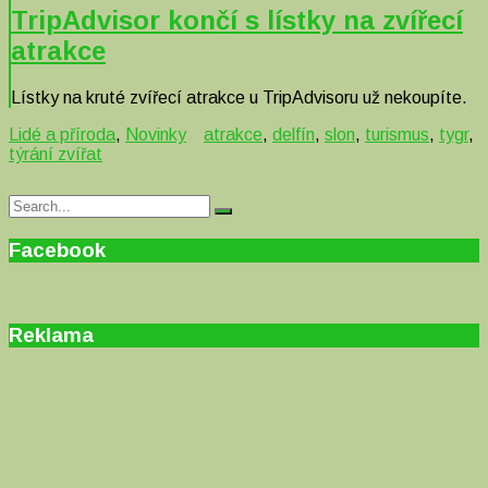
TripAdvisor končí s lístky na zvířecí
atrakce
Lístky na kruté zvířecí atrakce u TripAdvisoru už nekoupíte.
Lidé a příroda
,
Novinky
atrakce
,
delfín
,
slon
,
turismus
,
tygr
,
týrání zvířat
Search
Search
for:
Facebook
Reklama