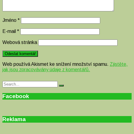
Jméno
*
E-mail
*
Webová stránka
Web používá Akismet ke snížení množství spamu.
Zjistěte,
jak jsou zpracovávány údaje z komentářů.
Search
Search
for:
Facebook
Reklama