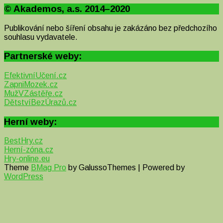
© Akademos, a.s. 2014–2020
Publikování nebo šíření obsahu je zakázáno bez předchozího
souhlasu vydavatele.
Partnerské weby:
EfektivníUčení.cz
ZapniMozek.cz
MužVZástěře.cz
DětstvíBezÚrazů.cz
Herní weby:
BestHry.cz
Herní-zóna.cz
Hry-online.eu
Theme
BMag Pro
by GalussoThemes | Powered by
WordPress