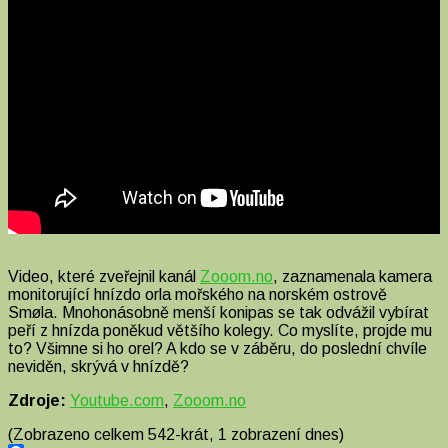
peří
orla
mořského
Video, které zveřejnil kanál
Zooom.no
, zaznamenala kamera
monitorující hnízdo orla mořského na norském ostrově
Smøla. Mnohonásobně menší konipas se tak odvážil vybírat
peří z hnízda poněkud většího kolegy. Co myslíte, projde mu
to? Všimne si ho orel? A kdo se v záběru, do poslední chvíle
neviděn, skrývá v hnízdě?
Zdroje:
Youtube.com
,
Zooom.no
(Zobrazeno celkem 542-krát, 1 zobrazení dnes)