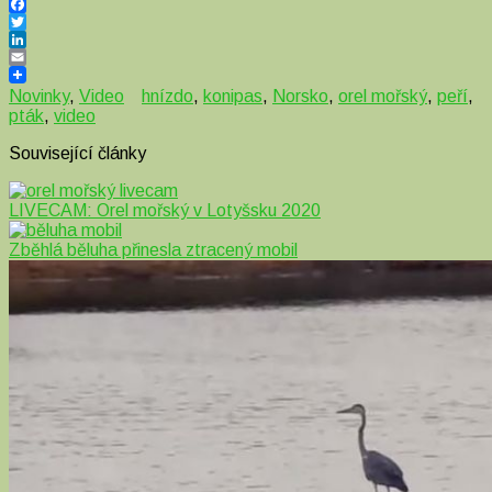
Facebook
Twitter
LinkedIn
Email
Novinky
,
Video
hnízdo
,
konipas
,
Norsko
,
orel mořský
,
peří
,
pták
,
video
Související články
LIVECAM: Orel mořský v Lotyšsku 2020
Zběhlá běluha přinesla ztracený mobil