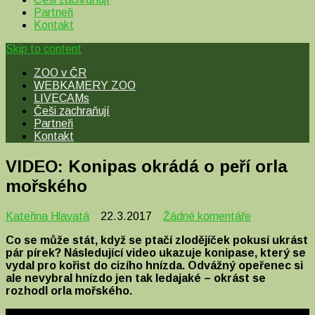
Partneři
Kontakt
Skip to content
ZOO v ČR
WEBKAMERY ZOO
LIVECAMs
Češi zachraňují
Partneři
Kontakt
VIDEO: Konipas okrádá o peří orla
mořského
u
Kateřina Hlavatá
22.3.2017
Žádné komentáře
textu
Co se může stát, když se ptačí zlodějíček pokusí ukrást
s
pár pírek? Následující video ukazuje konipase, který se
názvem
vydal pro kořist do cizího hnízda. Odvážný opeřenec si
VIDEO:
ale nevybral hnízdo jen tak ledajaké – okrást se
Konipas
rozhodl orla mořského.
okrádá
o