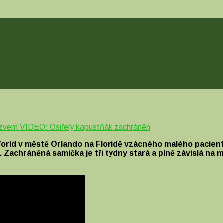
ázvem VIDEO: Osiřelý kapustňák zachráněn
aWorld v městě Orlando na Floridě vzácného malého pacie
Zachráněná samička je tři týdny stará a plně závislá na ma