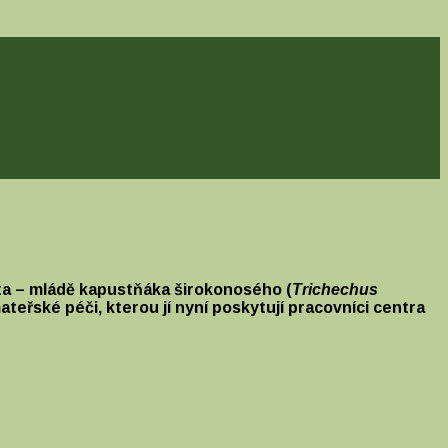
nta – mládě kapustňáka širokonosého (
Trichechus
teřské péči, kterou jí nyní poskytují pracovníci centra