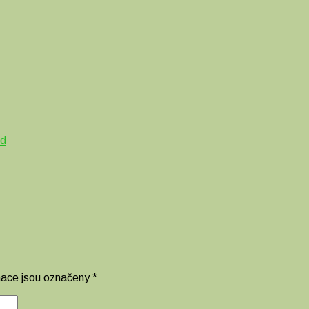
ld
mace jsou označeny
*