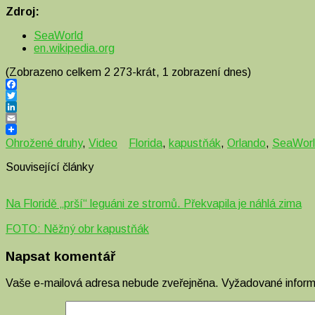
Zdroj:
SeaWorld
en.wikipedia.org
(Zobrazeno celkem 2 273-krát, 1 zobrazení dnes)
Facebook
Twitter
LinkedIn
Email
Ohrožené druhy
,
Video
Florida
,
kapustňák
,
Orlando
,
SeaWor
Související články
Na Floridě „prší“ leguáni ze stromů. Překvapila je náhlá zima
FOTO: Něžný obr kapustňák
Napsat komentář
Vaše e-mailová adresa nebude zveřejněna.
Vyžadované infor