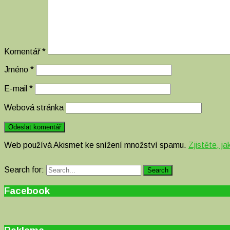
Komentář
*
Jméno
*
E-mail
*
Webová stránka
Web používá Akismet ke snížení množství spamu.
Zjistěte, j
Search for:
Search
Facebook