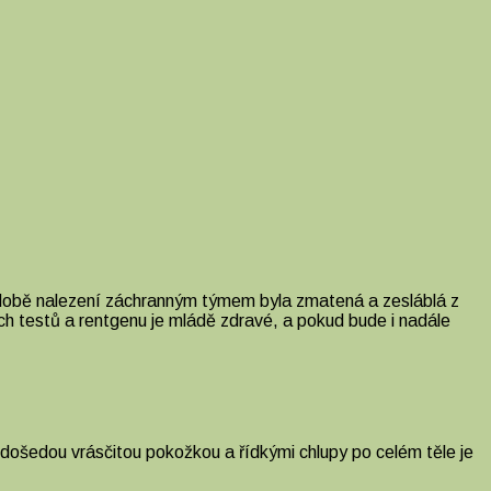
 době nalezení záchranným týmem byla zmatená a zesláblá z
 testů a rentgenu je mládě zdravé, a pokud bude i nadále
došedou vrásčitou pokožkou a řídkými chlupy po celém těle je