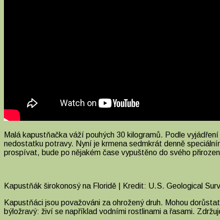
Malá kapustňačka váží pouhých 30 kilogramů. Podle vyjádření
nedostatku potravy. Nyní je krmena sedmkrát denně speciální
prospívat, bude po nějakém čase vypuštěno do svého přirozen
Kapustňák širokonosý na Floridě | Kredit: U.S. Geological Sur
Kapustňáci jsou považováni za ohrožený druh. Mohou dorůstat d
býložravý: živí se například vodními rostlinami a řasami. Zdrž