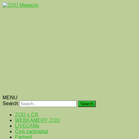
Magazín o zvířatech v ZOO i mimo ně
ZOO Magazín
MENU
Search
ZOO v ČR
WEBKAMERY ZOO
LIVECAMs
Češi zachraňují
Partneři