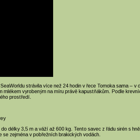
 SeaWorldu strávila více než 24 hodin v řece Tomoka sama – v
m mlékem vyrobeným na míru právě kapustňákům. Podle krevních
ého prostředí.
vey
o délky 3,5 m a váží až 600 kg. Tento savec z řádu sirén s hně
uje se zejména v pobřežních brakických vodách.