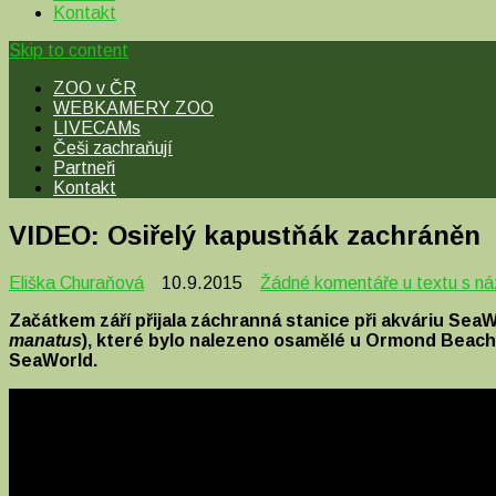
Kontakt
Skip to content
ZOO v ČR
WEBKAMERY ZOO
LIVECAMs
Češi zachraňují
Partneři
Kontakt
VIDEO: Osiřelý kapustňák zachráněn
Eliška Churaňová
10.9.2015
Žádné komentáře
u textu s n
Začátkem září přijala záchranná stanice při akváriu Se
manatus
), které bylo nalezeno osamělé u Ormond Beach. 
SeaWorld.