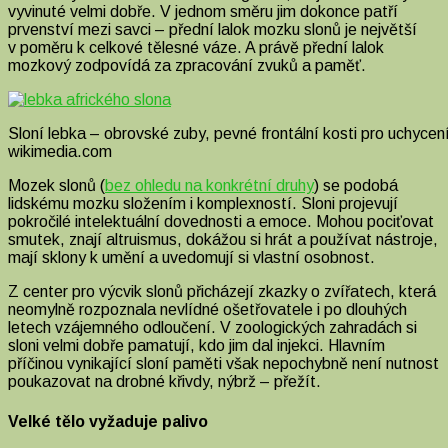
vyvinuté velmi dobře. V jednom směru jim dokonce patří
prvenství mezi savci – přední lalok mozku slonů je největší
v poměru k celkové tělesné váze. A právě přední lalok
mozkový zodpovídá za zpracování zvuků a paměť.
Sloní lebka – obrovské zuby, pevné frontální kosti pro uchyce
wikimedia.com
Mozek slonů (
bez ohledu na konkrétní druhy
) se podobá
lidskému mozku složením i komplexností. Sloni projevují
pokročilé intelektuální dovednosti a emoce. Mohou pociťovat
smutek, znají altruismus, dokážou si hrát a používat nástroje,
mají sklony k umění a uvedomují si vlastní osobnost.
Z center pro výcvik slonů přicházejí zkazky o zvířatech, která
neomylně rozpoznala nevlídné ošetřovatele i po dlouhých
letech vzájemného odloučení. V zoologických zahradách si
sloni velmi dobře pamatují, kdo jim dal injekci. Hlavním
příčinou vynikající sloní paměti však nepochybně není nutnost
poukazovat na drobné křivdy, nýbrž – přežít.
Velké tělo vyžaduje palivo