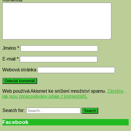
Jméno
*
E-mail
*
Webová stránka
Web používá Akismet ke snížení množství spamu.
Zjistěte,
jak jsou zpracovávány údaje z komentářů.
Search for:
Search
Facebook