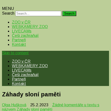
MENU
Search
ZOO v ČR
WEBKAMERY ZOO
LIVECAMs
Češi zachraňují
Partneři
Kontakt
Skip to content
ZOO v ČR
WEBKAMERY ZOO
LIVECAMs
Češi zachraňují
Partneři
Kontakt
Záhady sloní paměti
Olga Hušková
25.2.2023
Žádné komentáře
u textu s
názvem Záhady sloní paměti