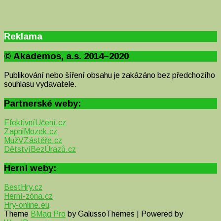
Reklama
© Akademos, a.s. 2014–2020
Publikování nebo šíření obsahu je zakázáno bez předchozího
souhlasu vydavatele.
Partnerské weby:
EfektivníUčení.cz
ZapniMozek.cz
MužVZástěře.cz
DětstvíBezÚrazů.cz
Herní weby:
BestHry.cz
Herní-zóna.cz
Hry-online.eu
Theme
BMag Pro
by GalussoThemes | Powered by