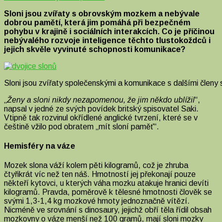
Sloni jsou zvířaty s obrovským mozkem a nebývale
dobrou pamětí, která jim pomáhá při bezpečném
pohybu v krajině i sociálních interakcích. Co je příčinou
nebývalého rozvoje inteligence těchto tlustokoždců i
jejich skvěle vyvinuté schopnosti komunikace?
Sloni jsou zvířaty společenskými a komunikace s dalšími členy s
„
Ženy a sloni nikdy nezapomenou, že jim někdo ublížil
“,
napsal v jedné ze svých povídek britský spisovatel Saki.
Vtipně tak rozvinul okřídlené anglické tvrzení, které se v
češtině vžilo pod obratem „mít sloní paměť“.
Hemisféry na váze
Mozek slona váží kolem pěti kilogramů, což je zhruba
čtyřikrát víc než ten náš. Hmotností jej překonají pouze
někteří kytovci, u kterých váha mozku atakuje hranici devíti
kilogramů. Pravda, poměrově k tělesné hmotnosti člověk se
svými 1,3-1,4 kg mozkové hmoty jednoznačně vítězí.
Nicméně ve srovnání s dinosaury, jejichž obří těla řídil obsah
mozkovny o váze menší než 100 gramů, mají sloni mozky