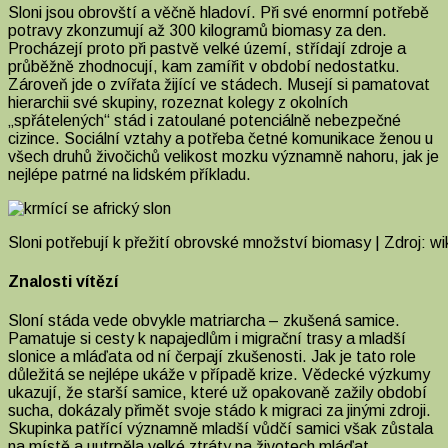
Sloni jsou obrovští a věčně hladoví. Při své enormní potřebě
potravy zkonzumují až 300 kilogramů biomasy za den.
Procházejí proto při pastvě velké území, střídají zdroje a
průběžně zhodnocují, kam zamířit v období nedostatku.
Zároveň jde o zvířata žijící ve stádech. Musejí si pamatovat
hierarchii své skupiny, rozeznat kolegy z okolních
„spřátelených“ stád i zatoulané potenciálně nebezpečné
cizince. Sociální vztahy a potřeba četné komunikace ženou u
všech druhů živočichů velikost mozku významně nahoru, jak je
nejlépe patrné na lidském příkladu.
Sloni potřebují k přežití obrovské množství biomasy | Zdroj: wi
Znalosti vítězí
Sloní stáda vede obvykle matriarcha – zkušená samice.
Pamatuje si cesty k napajedlům i migrační trasy a mladší
slonice a mláďata od ní čerpají zkušenosti. Jak je tato role
důležitá se nejlépe ukáže v případě krize. Vědecké výzkumy
ukazují, že starší samice, které už opakovaně zažily období
sucha, dokázaly přimět svoje stádo k migraci za jinými zdroji.
Skupinka patřící významně mladší vůdčí samici však zůstala
na místě a uutrpěla velké ztráty na životech mláďat.