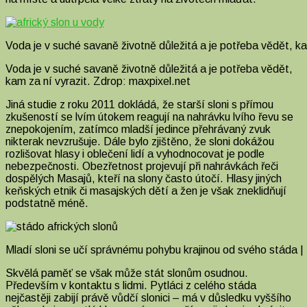
Voda je v suché savaně životně důležitá a je potřeba vědět, ka
Voda je v suché savaně životně důležitá a je potřeba vědět,
kam za ní vyrazit. Zdrop: maxpixel.net
Jiná studie z roku 2011 dokládá, že starší sloni s přímou
zkušeností se lvím útokem reagují na nahrávku lvího řevu se
znepokojením, zatímco mladší jedince přehrávaný zvuk
nikterak nevzrušuje. Dále bylo zjištěno, že sloni dokážou
rozlišovat hlasy i oblečení lidí a vyhodnocovat je podle
nebezpečnosti. Obezřetnost projevují při nahrávkách řeči
dospělých Masajů, kteří na slony často útočí. Hlasy jiných
keňských etnik či masajských dětí a žen je však zneklidňují
podstatně méně.
Mladí sloni se učí správnému pohybu krajinou od svého stáda | z
Skvělá paměť se však může stát slonům osudnou.
Především v kontaktu s lidmi. Pytláci z celého stáda
nejčastěji zabijí právě vůdčí slonici – má v důsledku vyššího