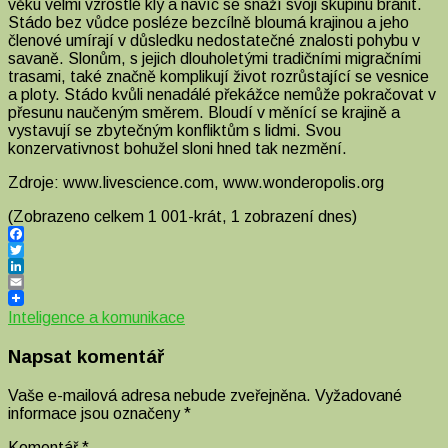
věku velmi vzrostlé kly a navíc se snaží svoji skupinu bránit.
Stádo bez vůdce posléze bezcílně bloumá krajinou a jeho
členové umírají v důsledku nedostatečné znalosti pohybu v
savaně. Slonům, s jejich dlouholetými tradičními migračními
trasami, také značně komplikují život rozrůstající se vesnice
a ploty. Stádo kvůli nenadálé překážce nemůže pokračovat v
přesunu naučeným směrem. Bloudí v měnící se krajině a
vystavují se zbytečným konfliktům s lidmi. Svou
konzervativnost bohužel sloni hned tak nezmění.
Zdroje: www.livescience.com, www.wonderopolis.org
(Zobrazeno celkem 1 001-krát, 1 zobrazení dnes)
Facebook
Twitter
LinkedIn
Email
Inteligence a komunikace
Napsat komentář
Vaše e-mailová adresa nebude zveřejněna.
Vyžadované
informace jsou označeny
*
Komentář
*