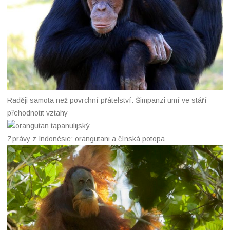
Raději samota než povrchní přátelství. Šimpanzi umí ve stáří
přehodnotit vztahy
Zprávy z Indonésie: orangutani a čínská potopa