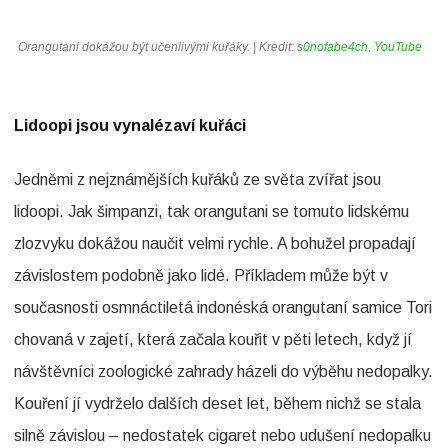
n
Orangutani dokážou být učenlivými kuřáky. | Kredit:
s0nofabe4ch, YouTube
á
z
v
Lidoopi jsou vynalézaví kuřáci
e
Jedněmi z nejznámějších kuřáků ze světa zvířat jsou
m
lidoopi. Jak šimpanzi, tak orangutani se tomuto lidskému
Z
zlozvyku dokážou naučit velmi rychle. A bohužel propadají
v
závislostem podobně jako lidé. Příkladem může být v
í
současnosti osmnáctiletá indonéská orangutaní samice Tori
ř
chovaná v zajetí, která začala kouřit v pěti letech, když jí
a
návštěvníci zoologické zahrady házeli do výběhu nedopalky.
t
Kouření jí vydrželo dalších deset let, během nichž se stala
silně závislou – nedostatek cigaret nebo udušení nedopalku
a