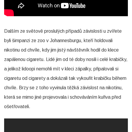
–
1
.
Dalším ze světově proslulých případů závislosti u zvířete
d
byli šimpanzi ze zoo v Johannesburgu, kteří holdovali
nikotinu od chvíle, kdy jim jistý návštěvník hodil do klece
í
zapálenou cigaretu. Lidé jim od té doby nosili i celé krabičky,
l
a jelikož lidoopi nemohli mít v kleci zápalky, připalovali si
cigaretu od cigarety a dokázali tak vykouřit krabičku během
chvíle. Brzy se z toho vyvinula těžká závislost na nikotinu,
která se mimo jiné projevovala i schováváním kuřiva před
ošetřovateli.