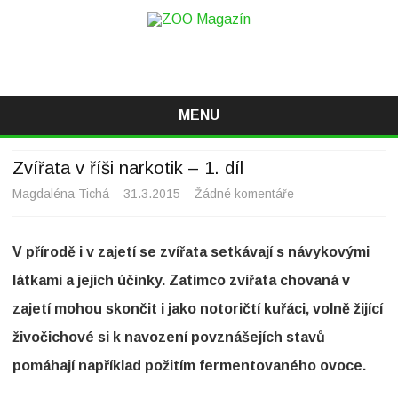
ZOO Magazín
Magazín o zvířatech v ZOO i mimo ně
MENU
Skip
to
Zvířata v říši narkotik – 1. díl
content
Magdaléna Tichá
31.3.2015
Žádné komentáře
u
t
V přírodě i v zajetí se zvířata setkávají s návykovými
e
látkami a jejich účinky. Zatímco zvířata chovaná v
x
zajetí mohou skončit i jako notoričtí kuřáci, volně žijící
t
živočichové si k navození povznášejích stavů
u
pomáhají například požitím fermentovaného ovoce.
s