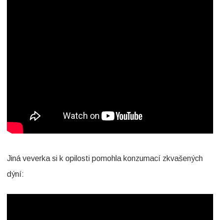
Jiná veverka si k opilosti pomohla konzumací zkvašených
dýní: