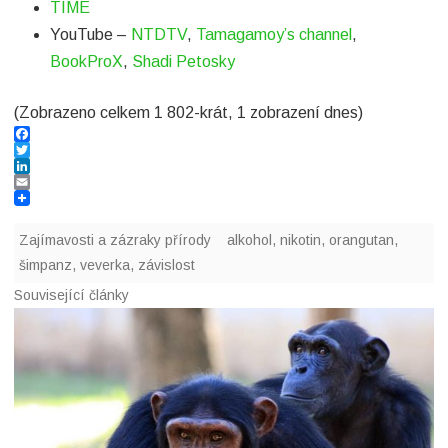
TIME
YouTube –
NTDTV
,
Tamagamoy’s channel
,
BookProX
,
Shadi Petosky
(Zobrazeno celkem 1 802-krát, 1 zobrazení dnes)
F
a
T
c
w
L
e
i
i
E
b
t
n
m
o
t
k
a
Zajímavosti a zázraky přírody
alkohol
,
nikotin
,
orangutan
,
o
e
e
i
k
r
d
l
šimpanz
,
veverka
,
závislost
I
n
Související články