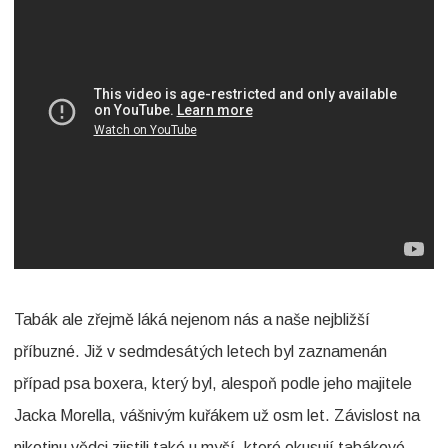
Tabák ale zřejmě láká nejenom nás a naše nejbližší
příbuzné. Již v sedmdesátých letech byl zaznamenán
případ psa boxera, který byl, alespoň podle jeho majitele
Jacka Morella, vášnivým kuřákem už osm let. Závislost na
nikotinu vědci zjistili také u myší, které okusují tabákové