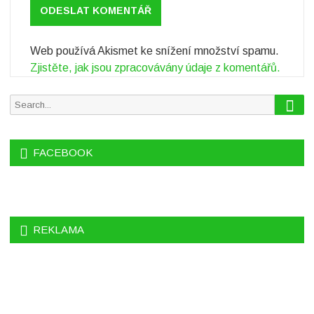
Web používá Akismet ke snížení množství spamu.
Zjistěte, jak jsou zpracovávány údaje z komentářů.
S
S
e
e
a
r
a
c
FACEBOOK
r
h
c
h
f
o
REKLAMA
r
: