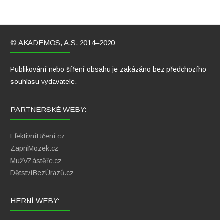
© AKADEMOS, A.S. 2014–2020
Publikování nebo šíření obsahu je zakázáno bez předchozího
souhlasu vydavatele.
PARTNERSKÉ WEBY:
EfektivníUčení.cz
ZapniMozek.cz
MužVZástěře.cz
DětstvíBezÚrazů.cz
HERNÍ WEBY: