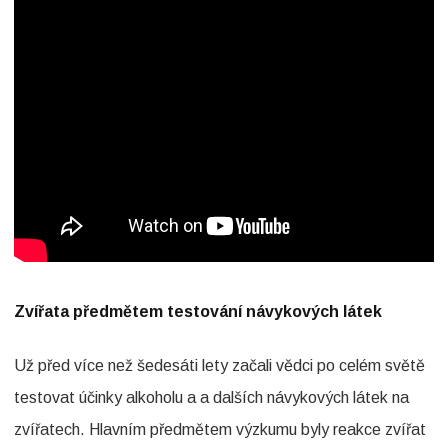
Zvířata předmětem testování návykových látek
Už před více než šedesáti lety začali vědci po celém světě
testovat účinky alkoholu a a dalších návykových látek na
zvířatech. Hlavním předmětem výzkumu byly reakce zvířat