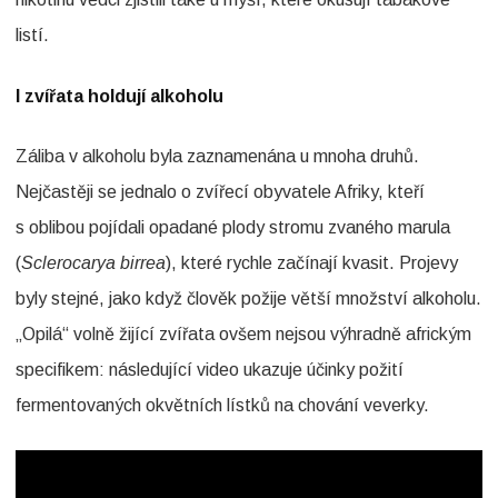
listí.
I zvířata holdují alkoholu
Záliba v alkoholu byla zaznamenána u mnoha druhů.
Nejčastěji se jednalo o zvířecí obyvatele Afriky, kteří
s oblibou pojídali opadané plody stromu zvaného marula
(
Sclerocarya birrea
), které rychle začínají kvasit. Projevy
byly stejné, jako když člověk požije větší množství alkoholu.
„Opilá“ volně žijící zvířata ovšem nejsou výhradně africkým
specifikem: následující video ukazuje účinky požití
fermentovaných okvětních lístků na chování veverky.