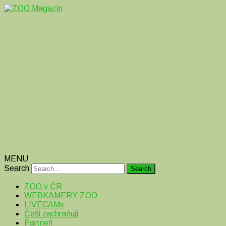
Magazín o zvířatech v ZOO i mimo ně
ZOO Magazín
MENU
Search
ZOO v ČR
WEBKAMERY ZOO
LIVECAMs
Češi zachraňují
Partneři