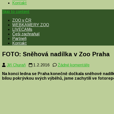
Kontakt
Skip to content
ZOO v ČR
WEBKAMERY ZOO
LIVECAMs
Češi zachraňují
Partneři
Kontakt
FOTO: Sněhová nadílka v Zoo Praha
u
Jiří Churaň
1.2.2016
Žádné komentáře
textu
Na konci ledna se Praha konečně dočkala sněhové nadílky. 
s
bílou pokrývkou svých výběhů, jsme zachytili ve fotorepo
názvem
FOTO:
Sněhová
nadílka
v
Zoo
Praha