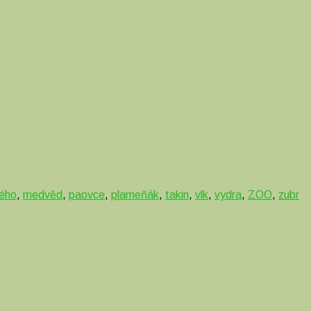
kého
,
medvěd
,
paovce
,
plameňák
,
takin
,
vlk
,
vydra
,
ZOO
,
zubr