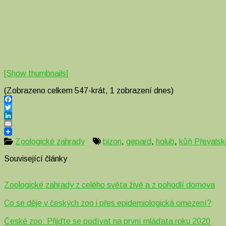
[Show thumbnails]
(Zobrazeno celkem 547-krát, 1 zobrazení dnes)
Facebook
Twitter
LinkedIn
Email
Zoologické zahrady
bizon
,
gepard
,
holub
,
kůň Převals
Související články
Zoologické zahrady z celého světa živě a z pohodlí domova
Co se děje v českých zoo i přes epidemiologická omezení?
České zoo: Přijďte se podívat na první mláďata roku 2020