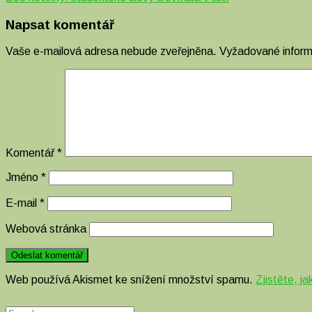
Napsat komentář
Vaše e-mailová adresa nebude zveřejněna.
Vyžadované infor
Komentář
*
Jméno
*
E-mail
*
Webová stránka
Web používá Akismet ke snížení množství spamu.
Zjistěte, j
Search