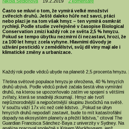
u
Nikola Sedloňová
19.2.2019
2 komentáře
textu
Často se mluví o tom, že vymírá velké množství
s
zvířecích druhů. Ještě daleko hůře než savci, ptáci
názvem
nebo plazi je na tom však hmyz – ten vymírá osmkrát
Hmyz
rychleji. Podle studie zveřejněné v časopise Biological
mizí
Conservation zmizí každý rok ze světa 2,5 % hmyzu.
z
Pokud se tempo úbytku nezmírní či nezastaví, hrozí, že
planety.
za 100 let hmyz zcela vyhyne. Hlavními důvody je
Podle
užívání pesticidů v zemědělství, svůj díl viny mají ale i
vědců
klimatické změny a urbanizace.
může
do
100
let
Každý rok podle vědců ubyde na planetě 2,5 procenta hmyzu. 
úplně
vyhynout
Třetina světové populace hmyzu je ohrožena, 40 % hmyzích
druhů ubývá. Podle vědců právě začala šestá vlna vymírání
druhů, na kterou se upozorňovalo zatím ve spojení s většími
zvířaty, která se snadněji zkoumají. Hmyz ale tvoří
nejrůznorodnější a nejpočetnější skupinu živočichů na světě.
V součtu váží 17x víc než celé lidstvo. „Pokud se úhyn
hmyzích druhů nepodaří zastavit, bude to mít katastrofální
dopady na ekosystém planety a přežití lidstva,“ citoval The
Guardian Francisca Sánchez-Baya z univerzity v Sydney. Na
analýze pracoval
společně s Krisem Wyckhuysem, jenž