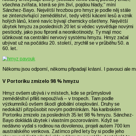
všechna zvířata, která se jím živí, pojdou hlady,“ míní
Sánchez-Bayo. Největší hrozbou pro hmyz je podle něj stále
se zintenzivňující zemědělství, tedy větší kácení lesů a vznik
holých lánů, které navíc bývají chemicky ošetřeny. Největší
úbytek hmyzu za posledních 20 let si vědec vysvětluje novými
pesticidy, jako jsou fipronil a neonikotinoidy. Ty mají moc
účinkovat na centrální nervový systému hmyzu. Hmyz začal
ubývat už na počátku 20. století, zrychlil se v průběhu 50. a
60. let.
Někomu jsou odporní, někomu připadají krásní. I pavouci ale m
V Portoriku zmizelo 98 % hmyzu
Hmyz ovšem ubývá i v místech, kde se průmyslové
zeměděsltví přiliš nepoužívá – v tropech. Tam podle
výzkumníků ovšem škodí globální oteplování. Druhy se
nedokáží přizpůsobit novým podmínkám. Na karibském
Portoriku zmizelo za posledních 35 let 98 % hmyzu. Sánchez-
Bayo dokládá úbytek i vlastním pozorováním. Když se
nedávno vydal s rodinou na dovolenou, projeli autem 700 km
australského venkova. Zatímco před lety by si podle jeho