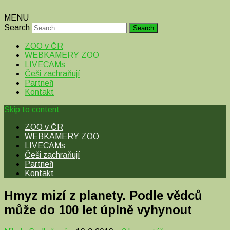
MENU
Search
ZOO v ČR
WEBKAMERY ZOO
LIVECAMs
Češi zachraňují
Partneři
Kontakt
Skip to content
ZOO v ČR
WEBKAMERY ZOO
LIVECAMs
Češi zachraňují
Partneři
Kontakt
Hmyz mizí z planety. Podle vědců
může do 100 let úplně vyhynout