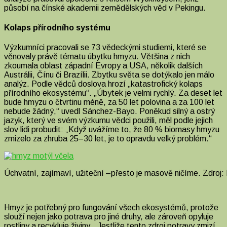
působí na čínské akademii zemědělských věd v Pekingu.
Kolaps přírodního systému
Výzkumníci pracovali se 73 vědeckými studiemi, které se
věnovaly právě tématu úbytku hmyzu. Většina z nich
zkoumala oblast západní Evropy a USA, několik dalších
Austrálii, Čínu či Brazílii. Zbytku světa se dotýkalo jen málo
analýz. Podle vědců doslova hrozí „katastrofický kolaps
přírodního ekosystému“.
„Úbytek je velmi rychlý. Za deset let
bude hmyzu o čtvrtinu méně, za 50 let polovina a za 100 let
nebude žádný,“ uvedl Sánchez-Bayo. Poněkud silný a ostrý
jazyk, který ve svém výzkumu vědci použili, měl podle jejich
slov lidi probudit: „Když uvážíme to, že 80 % biomasy hmyzu
zmizelo za zhruba 25–30 let, je to opravdu velký problém.“
Úchvatní, zajímaví, užiteční –přesto je masově ničíme. Zdroj
Hmyz je potřebný pro fungování všech ekosystémů, protože
slouží nejen jako potrava pro jiné druhy, ale zároveň opyluje
rostliny a recykluje živiny. „Jestliže tento zdroj potravy zmizí,