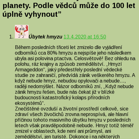
planety. Podle vědců může do 100 let
úplně vyhynout
”
Úbytek hmyzu
13.4.2020 at 16:50
Během posledních třiceti let zmizelo dle vyjádření
odborníků cca 80% hmyzu a nejspíše jeho následkem
ubyla asi polovina ptactva. Celosvětově! Bez ohledu na
polohu, ráz krajiny a způsob zemědělství. „Hmyzí
Armageddon“, jaký předestřely poslední vědecké
studie ze zahraničí, předvídá zánik veškerého hmyzu. A
když nebude hmyz, nebudou opylovači a nebude…,
raději nedomýšlet. Názor odborníků zní, „Když nebude
zánik hmyzu řešen, bude nás čekat již v blízké
budoucnosti katastrofický kolaps přírodních
ekosystémů“.
Znečištěné ovzduší a životní prostředí celkově, sice
zdraví všech živočichů zrovna neprospívá, ale hlavní
příčinou tohoto masivního úbytku hmyzu v posledních
letech však pravděpodobně nebude. Hmyz totiž téměř
zmizel v oblastech, kde není ani průmysl, ani
zemědělství, jen turisté. Dokonce i na některých