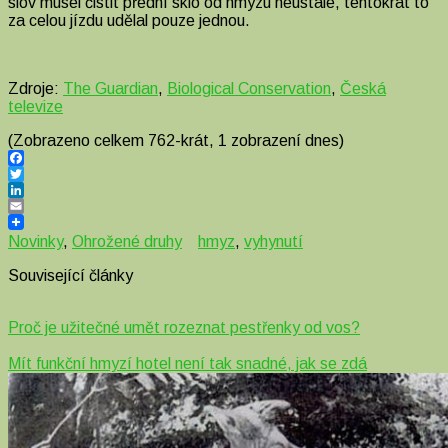
slov musel čistit přední sklo od hmyzu neustále, tentokrát to
za celou jízdu udělal pouze jednou.
Zdroje:
The Guardian
,
Biological Conservation
,
Česká
televize
(Zobrazeno celkem 762-krát, 1 zobrazení dnes)
Facebook
Twitter
LinkedIn
Email
Novinky
,
Ohrožené druhy
hmyz
,
vyhynutí
Související články
Proč je užitečné umět rozeznat pestřenky od vos?
Mít funkční hmyzí hotel není tak snadné, jak se zdá