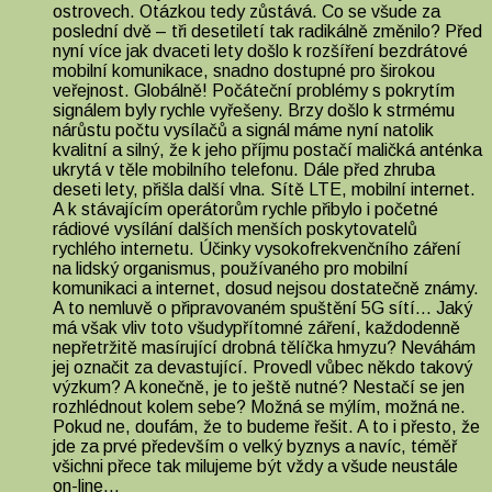
ostrovech. Otázkou tedy zůstává. Co se všude za
poslední dvě – tři desetiletí tak radikálně změnilo? Před
nyní více jak dvaceti lety došlo k rozšíření bezdrátové
mobilní komunikace, snadno dostupné pro širokou
veřejnost. Globálně! Počáteční problémy s pokrytím
signálem byly rychle vyřešeny. Brzy došlo k strmému
nárůstu počtu vysílačů a signál máme nyní natolik
kvalitní a silný, že k jeho příjmu postačí maličká anténka
ukrytá v těle mobilního telefonu. Dále před zhruba
deseti lety, přišla další vlna. Sítě LTE, mobilní internet.
A k stávajícím operátorům rychle přibylo i početné
rádiové vysílání dalších menších poskytovatelů
rychlého internetu. Účinky vysokofrekvenčního záření
na lidský organismus, používaného pro mobilní
komunikaci a internet, dosud nejsou dostatečně známy.
A to nemluvě o připravovaném spuštění 5G sítí… Jaký
má však vliv toto všudypřítomné záření, každodenně
nepřetržitě masírující drobná tělíčka hmyzu? Neváhám
jej označit za devastující. Provedl vůbec někdo takový
výzkum? A konečně, je to ještě nutné? Nestačí se jen
rozhlédnout kolem sebe? Možná se mýlím, možná ne.
Pokud ne, doufám, že to budeme řešit. A to i přesto, že
jde za prvé především o velký byznys a navíc, téměř
všichni přece tak milujeme být vždy a všude neustále
on-line…