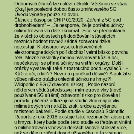
Odborných článků lze nalézt několik. Většinou se však
týkají jen poslední dobou často zmiňovaného 5G.
Uvedu výňatky pouze ze dvou.
Článek z časopisu CHIP 01/2020 „Záření z 5G pod
drobnohledem“ – „Je nesporné, že je potřeba účinky
milimetrových vln dále zkoumat. Sice se předpokládá,
že v těchto oblastech při dodržování stávajících
mezních hodnot rovněž žádná zdravotní rizika
neexistují. K absorpci vysokofrekvenčních
elektromagnetických polí dochází velmi blízko povrchu
těla. Možné následky mohou ovlivňovat kůži a oči,
neočekávají se přímé účinky na vnitřní orgány. Další
otázky vyvstávají také z rostoucího počtu vysílačů.“ –
Kůži a oči, u lidí?? Nezní to poněkud děsivě? A položil si
vůbec někdo otázku ohledně účinků na hmyz?!
Wikipedie o 5G (Zdravotní rizika): „Podle názorů
některých vědců představují milimetrové vlny (nově
používané 5G sítěmi) zdravotní riziko pro člověka i
přírodu, přičemž odkazují na studie zkoumající vliv
milimetrových vln na kůži, zrak, srdce a zvýšenou
rezistenci bakterií. Podle studie v časopisu Scientific
Reports z roku 2018 existuje také rezonanční absorpce
u hmyzu, který bude podle této studie vstřebávat vlnění
o milimetrových vlnových délkách řádově stokrát více,
než se děje u záření dosud užívaného; a to v situaci,