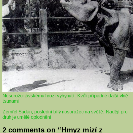
Nosorožci jávskému hrozí vyhynutí. Kvůli případné další vlně
tsunami
Zemřel Sudán, poslední bílý nosorožec na světě. Nadějí pro
druh je umělé oplodnění
2 comments on “
Hmyz mizí z