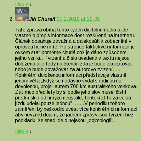
Reply
↓
Jiří Churaň
21.2.2019 at 22:39
Tato zpráva obíhá tento týden digitální média a jde
vlastně o přepis informace dost rozšířené na internetu.
Článek obsahuje závažná a dalekosáhlá zobecnění v
opravdu hojné míře. Po stránce faktických informací je
ovšem stať poměrně chudá což je dáno způsobem
jejího vzniku. Tvrzení a čísla uvedená v textu nejsou
doložena a je tedy na čtenáři zda je bude akceptovat
nebo je bude považovat za autorovo tvrzení. …
Konkrétní doloženou informaci představuje vlastně
jenom věta „Když se nedávno vydal s rodinou na
dovolenou, projeli autem 700 km australského venkova.
Zatímco před lety by si podle jeho slov musel čistit
přední sklo od hmyzu neustále, tentokrát to za celou
jízdu udělal pouze jednou“ …….V periodiku tohoto
zaměření by neškodilo uvést více konkrétních informací
aby nevznikl dojem, že jádrem zprávy jsou tvrzení bez
podkladu, že snad jde o nějakou „dojmologii“.
Reply
↓