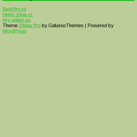
BestHry.cz
Herní-zóna.cz
Hry-online.eu
Theme
BMag Pro
by GalussoThemes | Powered by
WordPress