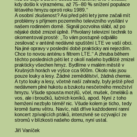
kdy došlo k výraznému, až 75–80 % snížení populace
létavého hmyzu oproti roku 1989.“
A osobní zkušenost? Asi před pěti lety jsme začali mít
problémy s příjmem pozemního televizního vysílání v
našem rodinném domě. Signál pozvolna slábl, až po
nějaké době zmizel úplně. Přivolaný televizní technik to
okomentoval prostě: „To vám postupně odpálilo
zesilovač v anténě nedávné spuštění LTE ve vaší obci.
Na jiné opravy v poslední době prakticky ani nejezdím.
Chce to novou anténu s filtrem LTE.“ A zhruba během
těchto posledních pěti let z okolí našeho bydliště zmizel
prakticky všechen hmyz. Bydlíme v malém městě v
Krušných horách ve výšce cca 900m. Okolo nás jsou
pouze louky a lesy. Žádné zemědělství, žádná chemie.
A tyto louky a lesy, včetně naší zahrady, byly ještě před
nedávnem plné hukotu a bzukotu nesčetného množství
hmyzu. Všude spousta motýlů, včel, mušek, čmeláků a
vos, ale i broučků, lučních koníků, apod. Nyní z toho
hemžení nezbylo téměř nic. Všude kolem je ticho, tedy
kromě šumu větru. Navíc, náš dříve každodenní ranní
koncert zpívajících ptáků, intenzivně se ozývající ze
stromů v blízkosti našeho domu, nyní ustal.
Jiří Vaníček