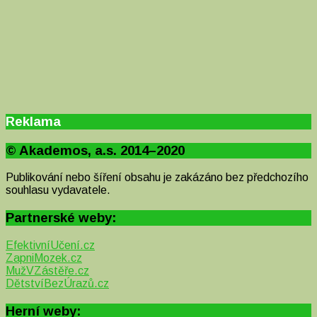
Reklama
© Akademos, a.s. 2014–2020
Publikování nebo šíření obsahu je zakázáno bez předchozího
souhlasu vydavatele.
Partnerské weby:
EfektivníUčení.cz
ZapniMozek.cz
MužVZástěře.cz
DětstvíBezÚrazů.cz
Herní weby: