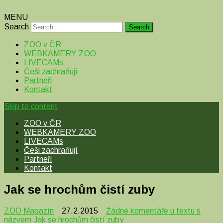
MENU
Search
ZOO v ČR
WEBKAMERY ZOO
LIVECAMs
Češi zachraňují
Partneři
Kontakt
Skip to content
ZOO v ČR
WEBKAMERY ZOO
LIVECAMs
Češi zachraňují
Partneři
Kontakt
Jak se hrochům čistí zuby
ZOO Magazín
27.2.2015
Žádné komentáře
u textu s
názvem Jak se hrochům čistí zuby