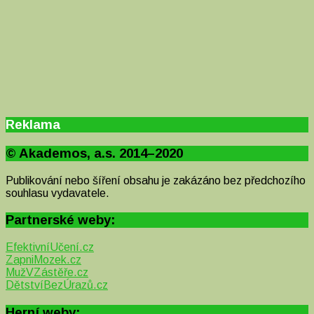
Reklama
© Akademos, a.s. 2014–2020
Publikování nebo šíření obsahu je zakázáno bez předchozího
souhlasu vydavatele.
Partnerské weby:
EfektivníUčení.cz
ZapniMozek.cz
MužVZástěře.cz
DětstvíBezÚrazů.cz
Herní weby: