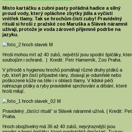
Místo kartáčku a zubní pasty pořádná hadice a silný
proud vody, který opláchne zbytky jídla a vyčistí
vnitřek tlamy. Tak se hrochům čistí zuby! Pravidelný
rituál si hroši z pražské zoo Maruška a Slávek náramně
užívají, protože je voda zároveň příjemně podrbe na
jazyku.
Hroši mohou mít až 40 zubů, největší jsou spodní špičáky, které
soubojům i ochraně. | Kredit: Petr Hamerník, Zoo Praha.
V přírodě s hygienou hrochů pomáhají různé druhy ptáků a
ryb, kteří jim čistí případné rány, zbavují je odumřelé nebo
poškozené kůže na těle i v oblasti tlamy. V lidské péči
nahrazuje ptáky a ryby pravidelné sprchování a drbání, které
hroši milují.
Pravidelný „čistící rituál“ si Slávek náramně užívá. | Kredit: P
Praha.
Hroch obojživelný má 36 až 40 zubů, nejvýraznější jsou
spodní a horní špičáky, které nepřetržitě dorůstají. Ty jsou