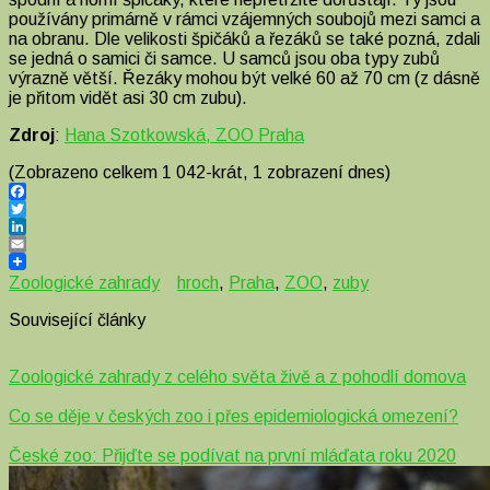
používány primárně v rámci vzájemných soubojů mezi samci a
na obranu. Dle velikosti špičáků a řezáků se také pozná, zdali
se jedná o samici či samce. U samců jsou oba typy zubů
výrazně větší. Řezáky mohou být velké 60 až 70 cm (z dásně
je přitom vidět asi 30 cm zubu).
Zdroj
:
Hana Szotkowská, ZOO Praha
(Zobrazeno celkem 1 042-krát, 1 zobrazení dnes)
Facebook
Twitter
LinkedIn
Email
Zoologické zahrady
hroch
,
Praha
,
ZOO
,
zuby
Související články
Zoologické zahrady z celého světa živě a z pohodlí domova
Co se děje v českých zoo i přes epidemiologická omezení?
České zoo: Přijďte se podívat na první mláďata roku 2020