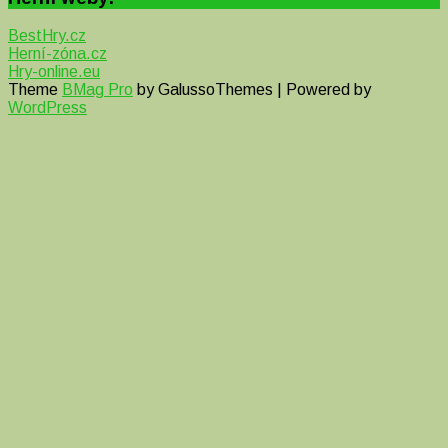
BestHry.cz
Herní-zóna.cz
Hry-online.eu
Theme
BMag Pro
by GalussoThemes | Powered by
WordPress