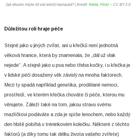
n
Jak dlouho může žít váš křeččí kamarád? | Kredit:
Nikita, Flickr
– CC BY 2.0
á
z
Důležitou roli hraje péče
v
Stejně jako u jiných zvířat, ani u křečků není jednotná
e
věková hranice, která by znamenala, že „dál už vlak
m
nejede“. A stejně jako u psa nebo třeba kočky, i u křečka je
K
v lidské péči dosažený věk závislý na mnoha faktorech.
o
Mezi ty spadá například genetika, prodělané nemoci,
l
prostředí, ve kterém křečka chováte či péče, kterou mu
i
věnujete. Záleží také na tom, jakou stravu svému
k
mazlíčkovi podáváte a zda je spíše lenochem, nebo každý
a
den hbitě pobíhá v tréninkovém kolečku. Některé z těchto
faktorů (a díky tomu tak délku života vašeho zvířete)
l