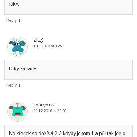
roky.
↓
Reply
Zlatý
1.11.2020 at 8:25
Díky za rady
↓
Reply
anonymus
29.12.2018 at 20:03
No křeček so dožívá 2-3 kdyby jenom 1 a půl tak jde o