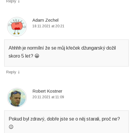
↓
Reply
Adam Zechel
18.11.2021 at 20:21
Ahhhh je normílní že se můj křeček džungarský dožil
skoro 5 let? 😀
↓
Reply
Robert Kostner
20.11.2021 at 11:09
Pokud byl zdravý, dobře jste se o něj starali, proč ne?
😉