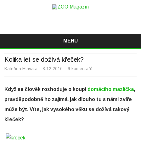
ZOO Magazín
Magazín o zvířatech v ZOO i mimo ně
MENU
Skip
to
Kolika let se dožívá křeček?
content
Kateřina Hlavatá
8.12.2016
9 komentářů
u
t
Když se člověk rozhoduje o koupi
domácího mazlíčka
,
e
pravděpodobně ho zajímá, jak dlouho tu s námi zvíře
x
může být. Víte, jak vysokého věku se dožívá takový
t
křeček?
u
s