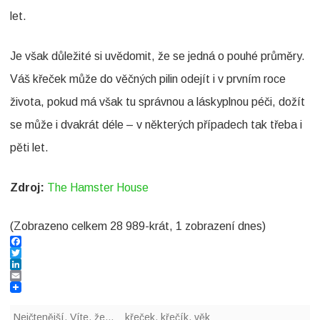
let.
č
e
Je však důležité si uvědomit, že se jedná o pouhé průměry.
k
Váš křeček může do věčných pilin odejít i v prvním roce
?
života, pokud má však tu správnou a láskyplnou péči, dožít
se může i dvakrát déle – v některých případech tak třeba i
pěti let.
Zdroj:
The Hamster House
(Zobrazeno celkem 28 989-krát, 1 zobrazení dnes)
F
a
T
c
w
L
e
i
i
E
b
t
n
m
o
t
k
a
Nejčtenější
,
Víte, že...
křeček
,
křečík
,
věk