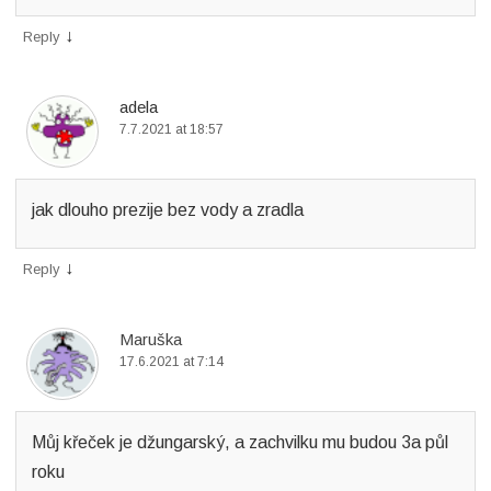
↓
Reply
adela
7.7.2021 at 18:57
jak dlouho prezije bez vody a zradla
↓
Reply
Maruška
17.6.2021 at 7:14
Můj křeček je džungarský, a zachvilku mu budou 3a půl
roku