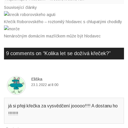
o
e
e
i
k
r
d
l
Související články
I
n
Křečík Roborovského – roztomilý hlodavec s chlupatými chodidly
Nenáročným domácím mazlíčkem může být hlodavec
9 comments on “
Kolika let se dožívá křeček?
”
Eliška
23.1.2022 at 8:00
já si přeji křečka za vysvědčení jooooo!!!! A dostanu ho
!!!!!!!