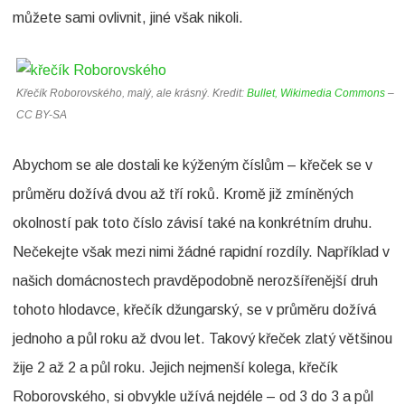
můžete sami ovlivnit, jiné však nikoli.
e
t
s
Křečík Roborovského, malý, ale krásný. Kredit:
Bullet, Wikimedia Commons
–
e
CC BY-SA
d
Abychom se ale dostali ke kýženým číslům – křeček se v
o
průměru dožívá dvou až tří roků. Kromě již zmíněných
ž
okolností pak toto číslo závisí také na konkrétním druhu.
í
Nečekejte však mezi nimi žádné rapidní rozdíly. Například v
v
našich domácnostech pravděpodobně nerozšířenější druh
á
tohoto hlodavce, křečík džungarský, se v průměru dožívá
k
jednoho a půl roku až dvou let. Takový křeček zlatý většinou
žije 2 až 2 a půl roku. Jejich nejmenší kolega, křečík
ř
Roborovského, si obvykle užívá nejdéle – od 3 do 3 a půl
e