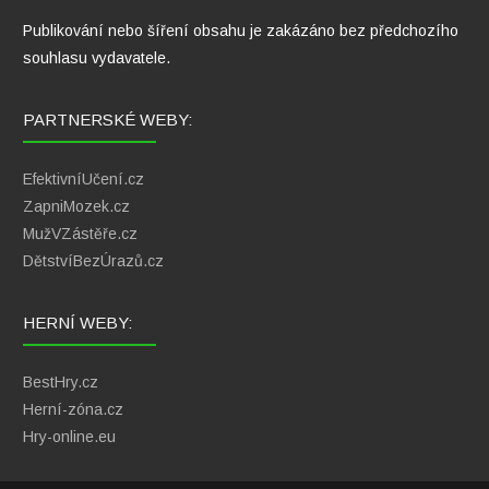
Publikování nebo šíření obsahu je zakázáno bez předchozího
souhlasu vydavatele.
PARTNERSKÉ WEBY:
EfektivníUčení.cz
ZapniMozek.cz
MužVZástěře.cz
DětstvíBezÚrazů.cz
HERNÍ WEBY:
BestHry.cz
Herní-zóna.cz
Hry-online.eu