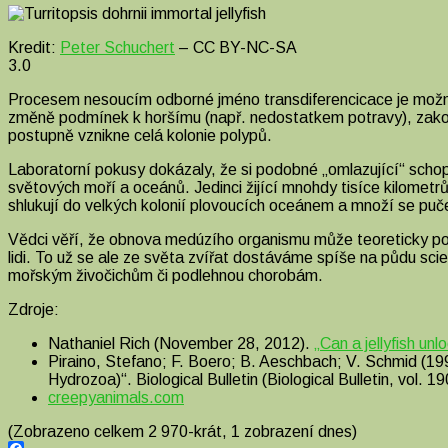
Kredit:
Peter Schuchert
– CC BY-NC-SA
3.0
Procesem nesoucím odborné jméno transdiferencicace je možné 
změně podmínek k horšímu (např. nedostatkem potravy), zakot
postupně vznikne celá kolonie polypů.
Laboratorní pokusy dokázaly, že si podobné „omlazující“ schop
světových moří a oceánů. Jedinci žijící mnohdy tisíce kilometr
shlukují do velkých kolonií plovoucích oceánem a množí se puč
Vědci věří, že obnova medúzího organismu může teoreticky pok
lidi. To už se ale ze světa zvířat dostáváme spíše na půdu sci
mořským živočichům či podlehnou chorobám.
Zdroje:
Nathaniel Rich (November 28, 2012).
„Can a jellyfish unl
Piraino, Stefano; F. Boero; B. Aeschbach; V. Schmid (1996)
Hydrozoa)“. Biological Bulletin (Biological Bulletin, vol. 19
creepyanimals.com
(Zobrazeno celkem 2 970-krát, 1 zobrazení dnes)