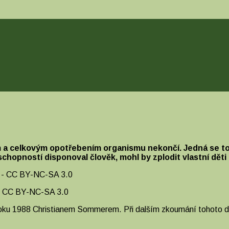
m a celkovým opotřebením organismu nekončí. Jedná se toti
schopností disponoval člověk, mohl by zplodit vlastní dět
 CC BY-NC-SA 3.0
roku 1988 Christianem Sommerem. Při dalším zkoumání tohoto dr