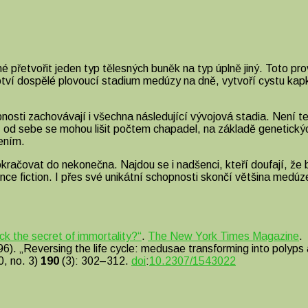
přetvořit jeden typ tělesných buněk na typ úplně jiný. Toto p
ví dospělé plovoucí stadium medúzy na dně, vytvoří cystu kap
nosti zachovávají i všechna následující vývojová stadia. Není 
ů od sebe se mohou lišit počtem chapadel, na základě genetickýc
ením.
račovat do nekonečna. Najdou se i nadšenci, kteří doufají, že
ence fiction. I přes své unikátní schopnosti skončí většina medú
ock the secret of immortality?“
.
The New York Times Magazine
.
. „Reversing the life cycle: medusae transforming into polyps and 
0, no. 3)
190
(3): 302–312.
doi
:
10.2307/1543022