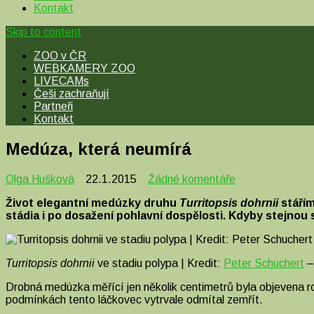
Kontakt
Skip to content
ZOO v ČR
WEBKAMERY ZOO
LIVECAMs
Češi zachraňují
Partneři
Kontakt
Medúza, která neumírá
u
Olga Hušková
22.1.2015
Žádné komentáře
textu
Život elegantní medúzky druhu
Turritopsis dohrnii
stáří
s
stádia i po dosažení pohlavní dospělosti. Kdyby stejnou 
názvem
Medúza,
která
neumírá
Turritopsis dohrnii
ve stadiu polypa | Kredit:
Peter Schuchert
–
Drobná medúzka měřící jen několik centimetrů byla objevena 
podmínkách tento láčkovec vytrvale odmítal zemřít.