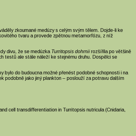
rováděly zkoumané medúzy s celým svým tělem. Dojde-li ke
kovitého tvaru a provede zpětnou metamorfózu, z níž
tedy divu, že se medúzka
Turritopsis dohrnii
rozšířila po většině
h testů ale stále náleží ke stejnému druhu. Dospělci se
 by bylo do budoucna možné přenést podobné schopnosti i na
zek podobně jako jiný plankton – poslouží za potravu dalším
cell transdifferentiation in Turritopsis nutricula (Cnidaria,