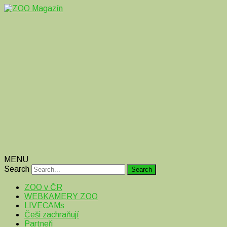
Magazín o zvířatech v ZOO i mimo ně
ZOO Magazín
MENU
Search
ZOO v ČR
WEBKAMERY ZOO
LIVECAMs
Češi zachraňují
Partneři