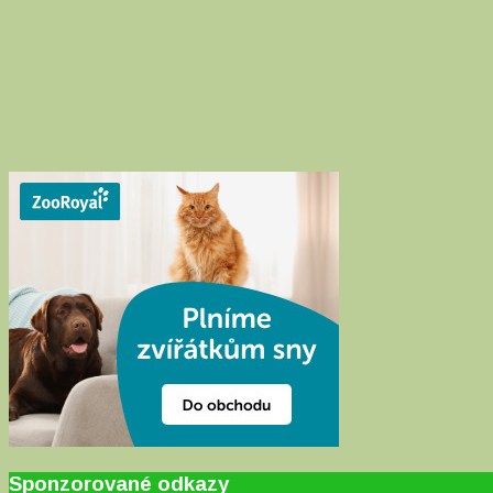
Sponzorované odkazy