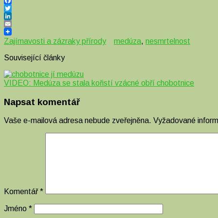
Facebook
Twitter
LinkedIn
Email
Zajímavosti a zázraky přírody
medúza
,
nesmrtelnost
Související články
VIDEO: Medúza se stala kořistí vzácné obří chobotnice
Napsat komentář
Vaše e-mailová adresa nebude zveřejněna.
Vyžadované infor
Komentář
*
Jméno
*