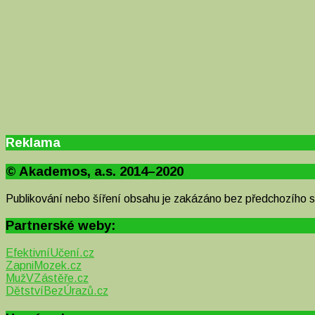
Reklama
© Akademos, a.s. 2014–2020
Publikování nebo šíření obsahu je zakázáno bez předchozího 
Partnerské weby:
EfektivníUčení.cz
ZapniMozek.cz
MužVZástěře.cz
DětstvíBezÚrazů.cz