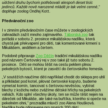
udržení druhu bychom potřebovali alespoň deset tisíc
jedinců. Každé nově narozené mládě je tak velmi cenné
,“
doplňuje zoolog Ondřej Kott.
Předvánoční zoo
I v zimním předvánočním čase můžete v zoologických
zahradách zažít mnoho zajímavého.
Táborská zoo
tak
pořádá v sobotu 2. prosince mikulášskou nadílku, která
chystá jak překvapení pro děti, tak komentované krmení s
Mikulášem, andělem a čertem.
Podobně připravuje
Zoo Děčín
tradiční mikulášskou nadílku
pod názvem Čertovský rej v zoo také již tuto sobotu 2.
prosince. Děti se mohou těšit na cestu peklem plnou
pekelných bytostí, které je zasvětí do čertovského řemesla.
„V soutěžích naučíme děti například chodit do sklepa pro uhlí
a přikládat pod kotel, pilovat čertovské kopyto, budeme
vymetat komín, tancovat s čertovou nevěstou, vybírat
blechy z kožichu nebo zvážíme dětské hříchy na pekelných
vahách. Kdo splní všechny úkoly, ten se může těšit nejen na
dáreček od Mikuláše, ale také na buřtíka, kterého si opeče na
pekelném ohni,“ prozradila mluvčí zoo Alena Houšková.
Nadílka bude připravena pro prvních 200 dětí.