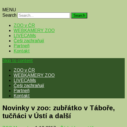
MENU
Search
ZOO v ČR
WEBKAMERY ZOO
LIVECAMs
Češi zachraňují
Partneři
Kontakt
Skip to content
ZOO v ČR
WEBKAMERY ZOO
LIVECAMs
Češi zachraňují
Partneři
Kontakt
Novinky v zoo: zubřátko v Táboře,
tučňáci v Ústí a další