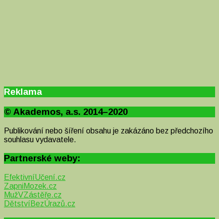
Reklama
© Akademos, a.s. 2014–2020
Publikování nebo šíření obsahu je zakázáno bez předchozího
souhlasu vydavatele.
Partnerské weby:
EfektivníUčení.cz
ZapniMozek.cz
MužVZástěře.cz
DětstvíBezÚrazů.cz