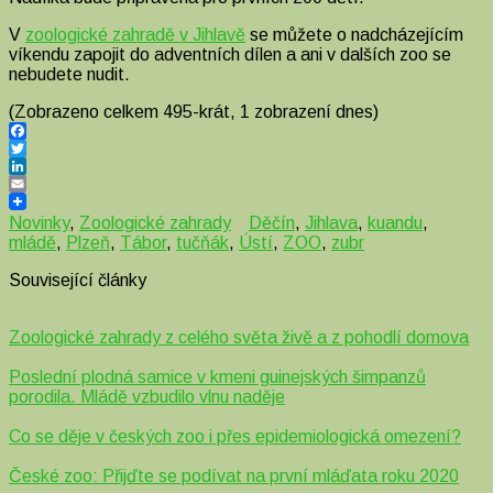
V
zoologické zahradě v Jihlavě
se můžete o nadcházejícím
víkendu zapojit do adventních dílen a ani v dalších zoo se
nebudete nudit.
(Zobrazeno celkem 495-krát, 1 zobrazení dnes)
Facebook
Twitter
LinkedIn
Email
Novinky
,
Zoologické zahrady
Děčín
,
Jihlava
,
kuandu
,
mládě
,
Plzeň
,
Tábor
,
tučňák
,
Ústí
,
ZOO
,
zubr
Související články
Zoologické zahrady z celého světa živě a z pohodlí domova
Poslední plodná samice v kmeni guinejských šimpanzů
porodila. Mládě vzbudilo vlnu naděje
Co se děje v českých zoo i přes epidemiologická omezení?
České zoo: Přijďte se podívat na první mláďata roku 2020