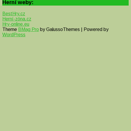
Herní weby:
BestHry.cz
Herní-zóna.cz
Hry-online.eu
Theme
BMag Pro
by GalussoThemes | Powered by
WordPress