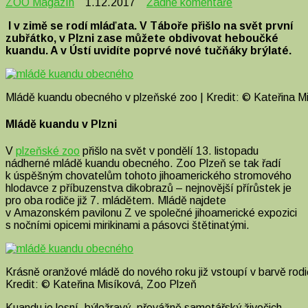
u
ZOO Magazín
1.12.2017
Žádné komentáře
textu
I v zimě se rodí mláďata. V Táboře přišlo na svět první
s
zubřátko, v Plzni zase můžete obdivovat heboučké
názvem
kuandu. A v Ústí uvidíte poprvé nové tučňáky brýlaté.
Novinky
v
zoo:
zubřátko
Mládě kuandu obecného v plzeňské zoo | Kredit: © Kateřina M
v
Táboře,
Mládě kuandu v Plzni
tučňáci
v
Ústí
V
plzeňské zoo
přišlo na svět v pondělí 13. listopadu
a
nádherné mládě kuandu obecného. Zoo Plzeň se tak řadí
další
k úspěšným chovatelům tohoto jihoamerického stromového
hlodavce z příbuzenstva dikobrazů – nejnovější přírůstek je
pro oba rodiče již 7. mládětem. Mládě najdete
v Amazonském pavilonu Z ve společné jihoamerické expozici
s nočními opicemi mirikinami a pásovci štětinatými.
Krásně oranžové mládě do nového roku již vstoupí v barvě rod
Kredit: © Kateřina Misíková, Zoo Plzeň
Kuandu je lesní, býložravý, převážně samotářský živočich.