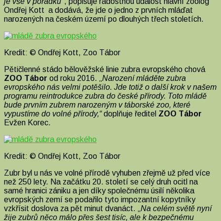
je vše v pořádku
“, popisuje radostnou událost hlavní zoolog
Ondřej Kott a dodává, že jde o jedno z prvních mláďat
narozených na českém území po dlouhých třech stoletích.
Kredit: © Ondřej Kott, Zoo Tábor
Pětičlenné stádo bělověžské linie zubra evropského chová
ZOO Tábor
od roku 2016. „
Narození mláděte zubra
evropského nás velmi potěšilo. Jde totiž o další krok v našem
programu reintrodukce zubra do české přírody. Toto mládě
bude prvním zubrem narozeným v táborské zoo, které
vypustíme do volné přírody,“
doplňuje ředitel
ZOO Tábor
Evžen Korec.
Kredit: © Ondřej Kott, Zoo Tábor
Zubr byl u nás ve volné přírodě vyhuben zřejmě už před více
než 250 lety. Na začátku 20. století se celý druh ocitl na
samé hranici zániku a jen díky společnému úsilí několika
evropských zemí se podařilo tyto impozantní kopytníky
vzkřísit doslova za pět minut dvanáct. „
Na celém světě nyní
žije zubrů něco málo přes šest tisíc, ale k bezpečnému