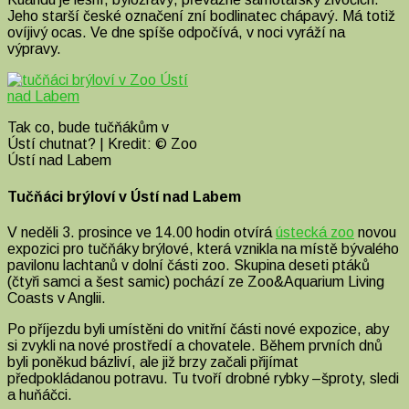
Jeho starší české označení zní bodlinatec chápavý. Má totiž
ovíjivý ocas. Ve dne spíše odpočívá, v noci vyráží na
výpravy.
Tak co, bude tučňákům v
Ústí chutnat? | Kredit: © Zoo
Ústí nad Labem
Tučňáci brýloví v Ústí nad Labem
V neděli 3. prosince ve 14.00 hodin otvírá
ústecká zoo
novou
expozici pro tučňáky brýlové, která vznikla na místě bývalého
pavilonu lachtanů v dolní části zoo. Skupina deseti ptáků
(čtyři samci a šest samic) pochází ze Zoo&Aquarium Living
Coasts v Anglii.
Po příjezdu byli umístěni do vnitřní části nové expozice, aby
si zvykli na nové prostředí a chovatele. Během prvních dnů
byli poněkud bázliví, ale již brzy začali přijímat
předpokládanou potravu. Tu tvoří drobné rybky –šproty, sledi
a huňáčci.