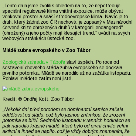
„Tento druh jsme zvolili s ohledem na to, že nepotřebuje
speciální regulované klima vnitřní expozice, může obývat
venkovní prostor a snáší středoevropské klima. Navíc je to
druh, který žádná zoo ČR nechová, je zapsaný v Mezinárodní
červené knize ohrožených druhů v kategorii ‚endangered“
(ohrožený) a jeho počty mají klesající trend,“ uvádí na svých
webových stránkách ústecká zoo.
Mládě zubra evropského v Zoo Tábor
Zoologická zahrada v Táboře
slaví úspěch. Po roce od
sestavení chovného stáda zubra evropského se dočkala
prvního potomka. Mládě se narodilo už na začátku listopadu.
Pohlaví mláděte zatím není jisté.
Kredit: © Ondřej Kott, Zoo Tábor
„
Několik dní před porodem se dominantní samice začala
oddělovat od stáda, což bylo jasnou známkou, že zrození
potomka se blíží. Sedmého listopadu v ranních hodinách se
pak narodilo krásné mládě, které bylo od první chvíle velmi
aktivní a ihned se napilo, což je vždy dobrým znamením, že