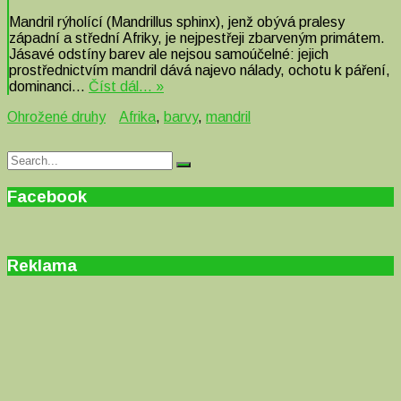
Mandril rýholící (Mandrillus sphinx), jenž obývá pralesy
západní a střední Afriky, je nejpestřeji zbarveným primátem.
Jásavé odstíny barev ale nejsou samoúčelné: jejich
prostřednictvím mandril dává najevo nálady, ochotu k páření,
dominanci…
Číst dál… »
Ohrožené druhy
Afrika
,
barvy
,
mandril
Search
Search
for:
Facebook
Reklama