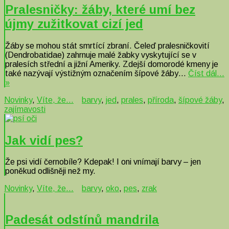
Pralesničky: žáby, které umí bez
újmy zužitkovat cizí jed
Žáby se mohou stát smrtící zbraní. Čeleď pralesničkovití
(Dendrobatidae) zahrnuje malé žabky vyskytující se v
pralesích střední a jižní Ameriky. Zdejší domorodé kmeny je
také nazývají výstižným označením šípové žáby…
Číst dál…
»
Novinky
,
Víte, že...
barvy
,
jed
,
prales
,
příroda
,
šípové žáby
,
zajímavosti
Jak vidí pes?
Že psi vidí černobíle? Kdepak! I oni vnímají barvy – jen
poněkud odlišněji než my.
Novinky
,
Víte, že...
barvy
,
oko
,
pes
,
zrak
Padesát odstínů mandrila