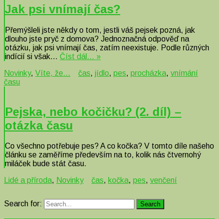
Jak psi vnímají čas?
Přemýšleli jste někdy o tom, jestli váš pejsek pozná, jak
dlouho jste pryč z domova? Jednoznačná odpověď na
otázku, jak psi vnímají čas, zatím neexistuje. Podle různých
indícií si však…
Číst dál… »
Novinky
,
Víte, že...
čas
,
jídlo
,
pes
,
procházka
,
vnímání
času
Pejska, nebo kočičku? (2. díl) –
otázka času
Co všechno potřebuje pes? A co kočka? V tomto díle našeho
článku se zaměříme především na to, kolik nás čtvernohý
miláček bude stát času.
Lidé a příroda
,
Novinky
čas
,
kočka
,
pes
,
venčení
Search for:
Search