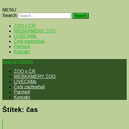
MENU
Search
ZOO v ČR
WEBKAMERY ZOO
LIVECAMs
Češi zachraňují
Partneři
Kontakt
Skip to content
ZOO v ČR
WEBKAMERY ZOO
LIVECAMs
Češi zachraňují
Partneři
Kontakt
Štítek:
čas