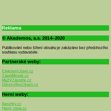
Reklama
© Akademos, a.s. 2014–2020
Publikování nebo šíření obsahu je zakázáno bez předchozího
souhlasu vydavatele.
Partnerské weby:
EfektivníUčení.cz
ZapniMozek.cz
MužVZástěře.cz
DětstvíBezÚrazů.cz
Herní weby:
BestHry.cz
Herní-zóna.cz