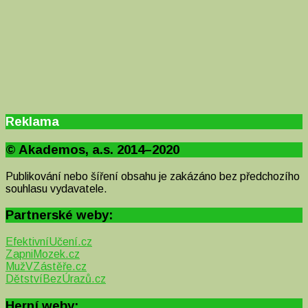
Reklama
© Akademos, a.s. 2014–2020
Publikování nebo šíření obsahu je zakázáno bez předchozího
souhlasu vydavatele.
Partnerské weby:
EfektivníUčení.cz
ZapniMozek.cz
MužVZástěře.cz
DětstvíBezÚrazů.cz
Herní weby: