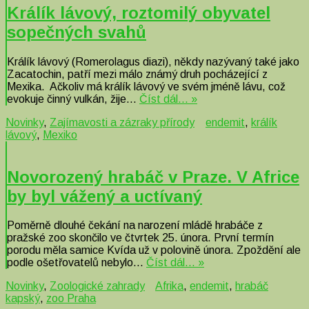
Králík lávový, roztomilý obyvatel
sopečných svahů
Králík lávový (Romerolagus diazi), někdy nazývaný také jako
Zacatochin, patří mezi málo známý druh pocházející z
Mexika. Ačkoliv má králík lávový ve svém jméně lávu, což
evokuje činný vulkán, žije…
Číst dál… »
Novinky
,
Zajímavosti a zázraky přírody
endemit
,
králík
lávový
,
Mexiko
Novorozený hrabáč v Praze. V Africe
by byl vážený a uctívaný
Poměrně dlouhé čekání na narození mládě hrabáče z
pražské zoo skončilo ve čtvrtek 25. února. První termín
porodu měla samice Kvída už v polovině února. Zpoždění ale
podle ošetřovatelů nebylo…
Číst dál… »
Novinky
,
Zoologické zahrady
Afrika
,
endemit
,
hrabáč
kapský
,
zoo Praha