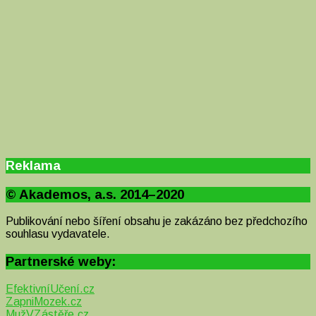
Reklama
© Akademos, a.s. 2014–2020
Publikování nebo šíření obsahu je zakázáno bez předchozího
souhlasu vydavatele.
Partnerské weby:
EfektivníUčení.cz
ZapniMozek.cz
MužVZástěře.cz