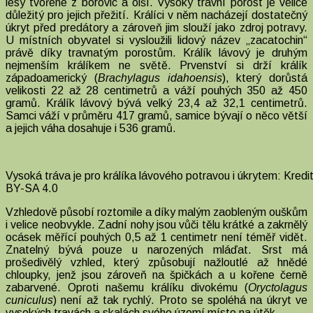
lesy tvořené z borovic a olší. Vysoký travní porost je velice
důležitý pro jejich přežití. Králíci v něm nacházejí dostatečný
úkryt před predátory a zároveň jim slouží jako zdroj potravy.
U místních obyvatel si vysloužili lidový název „zacatochin“
právě díky travnatým porostům. Králík lávový je druhým
nejmenším králíkem ne světě. Prvenství si drží králík
západoamerický (
Brachylagus idahoensis
), který dorůstá
velikosti 22 až 28 centimetrů a váží pouhých 350 až 450
gramů. Králík lávový bývá velký 23,4 až 32,1 centimetrů.
Samci váží v průměru 417 gramů, samice bývají o něco větší
a jejich váha dosahuje i 536 gramů.
Vysoká tráva je pro králíka lávového potravou i úkrytem: Kredi
BY-SA 4.0
Vzhledově působí roztomile a díky malým zaobleným ouškům
i velice neobvykle. Zadní nohy jsou vůči tělu krátké a zakrnělý
ocásek měřící pouhých 0,5 až 1 centimetr není téměř vidět.
Znatelný bývá pouze u narozených mláďat. Srst má
prošedivělý vzhled, který způsobují nažloutlé až hnědé
chloupky, jenž jsou zároveň na špičkách a u kořene černě
zabarvené. Oproti našemu králíku divokému (
Oryctolagus
cuniculus
) není až tak rychlý. Proto se spoléhá na úkryt ve
vysokých travách a skalách svého území místo na útěk.