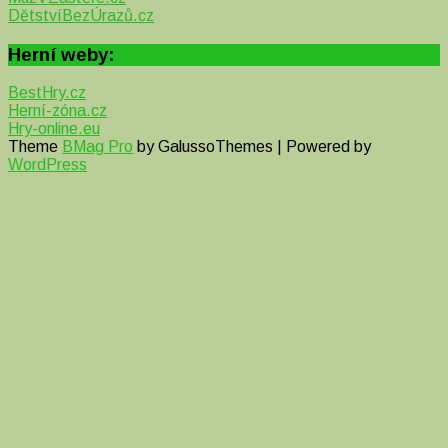
DětstvíBezÚrazů.cz
Herní weby:
BestHry.cz
Herní-zóna.cz
Hry-online.eu
Theme
BMag Pro
by GalussoThemes | Powered by
WordPress