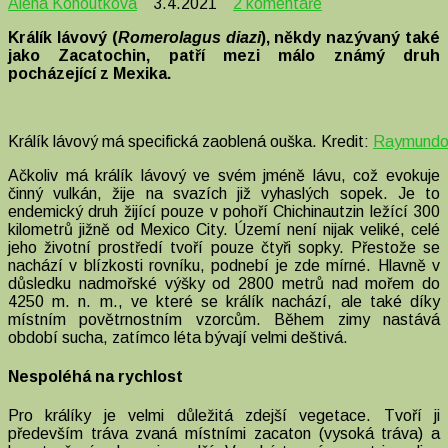
u
Alena Kohoutková
3.4.2021
2 komentáře
textu
Králík lávový (
Romerolagus diazi
), někdy nazývaný také
s
jako Zacatochin, patří mezi málo známý druh
názvem
pocházející z Mexika.
Králík
lávový,
roztomilý
obyvatel
Králík lávový má specifická zaoblená ouška. Kredit:
Raymundo 
sopečných
svahů
Ačkoliv má králík lávový ve svém jméně lávu, což evokuje
činný vulkán, žije na svazích již vyhaslých sopek. Je to
endemický druh žijící pouze v pohoří Chichinautzin ležící 300
kilometrů jižně od Mexico City. Území není nijak veliké, celé
jeho životní prostředí tvoří pouze čtyři sopky. Přestože se
nachází v blízkosti rovníku, podnebí je zde mírné. Hlavně v
důsledku nadmořské výšky od 2800 metrů nad mořem do
4250 m. n. m., ve které se králík nachází, ale také díky
místním povětrnostním vzorcům. Během zimy nastává
období sucha, zatímco léta bývají velmi deštivá.
Nespoléhá na rychlost
Pro králíky je velmi důležitá zdejší vegetace. Tvoří ji
především tráva zvaná místními zacaton (vysoká tráva) a