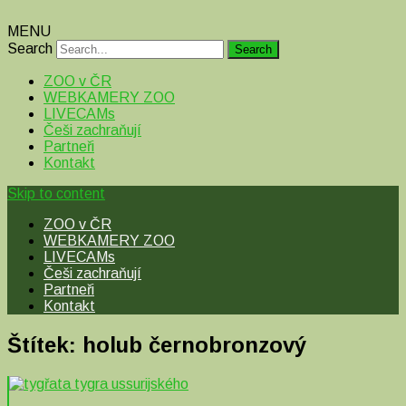
MENU
Search
ZOO v ČR
WEBKAMERY ZOO
LIVECAMs
Češi zachraňují
Partneři
Kontakt
Skip to content
ZOO v ČR
WEBKAMERY ZOO
LIVECAMs
Češi zachraňují
Partneři
Kontakt
Štítek:
holub černobronzový