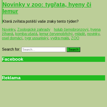
Novinky v zoo: tygřata, hyeny či
lemur
Která zvířata potěší vaše zraky tento týden?
Novinky
,
Zoologické zahrady
holub černobronzový
,
hyena
žíhaná
,
komba ušatá
,
lemur červenobřichý
,
mládě
,
novinky
,
osel domácí
,
tygr ussurijský
,
vydra malá
,
ZOO
Search for:
Search
Facebook
Reklama