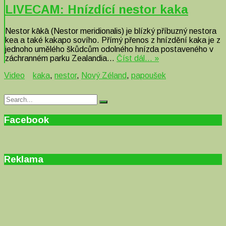
LIVECAM: Hnízdící nestor kaka
Nestor kākā (Nestor meridionalis) je blízký příbuzný nestora
kea a také kakapo sovího. Přímý přenos z hnízdění kaka je z
jednoho umělého škůdcům odolného hnízda postaveného v
záchranném parku Zealandia…
Číst dál… »
Video
kaka
,
nestor
,
Nový Zéland
,
papoušek
Search
Search
for:
Facebook
Reklama