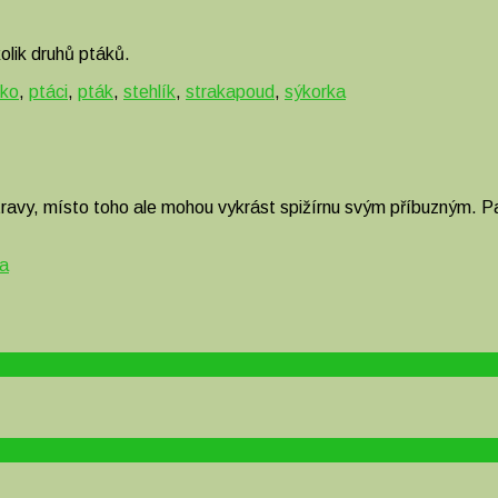
olik druhů ptáků.
ko
,
ptáci
,
pták
,
stehlík
,
strakapoud
,
sýkorka
vy, místo toho ale mohou vykrást spižírnu svým příbuzným. Pamat
ra