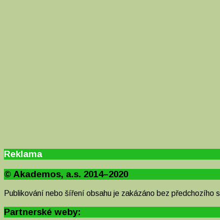
Reklama
© Akademos, a.s. 2014–2020
Publikování nebo šíření obsahu je zakázáno bez předchozího 
Partnerské weby: