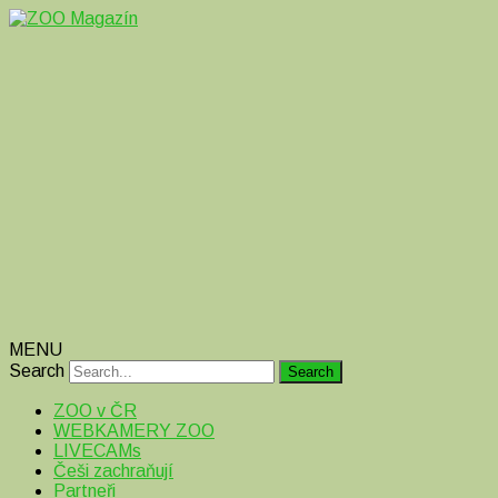
Magazín o zvířatech v ZOO i mimo ně
ZOO Magazín
MENU
Search
ZOO v ČR
WEBKAMERY ZOO
LIVECAMs
Češi zachraňují
Partneři