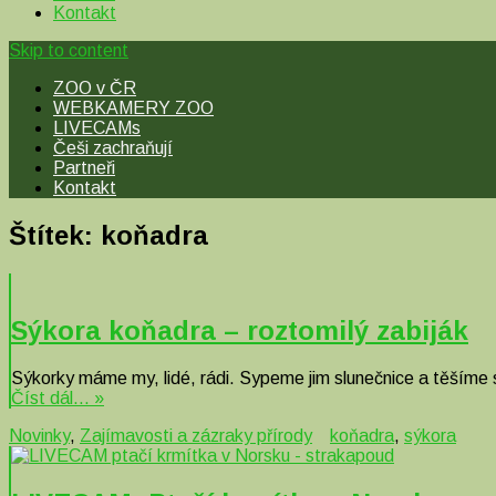
Kontakt
Skip to content
ZOO v ČR
WEBKAMERY ZOO
LIVECAMs
Češi zachraňují
Partneři
Kontakt
Štítek:
koňadra
Sýkora koňadra – roztomilý zabiják
Sýkorky máme my, lidé, rádi. Sypeme jim slunečnice a těšíme 
Číst dál… »
Novinky
,
Zajímavosti a zázraky přírody
koňadra
,
sýkora