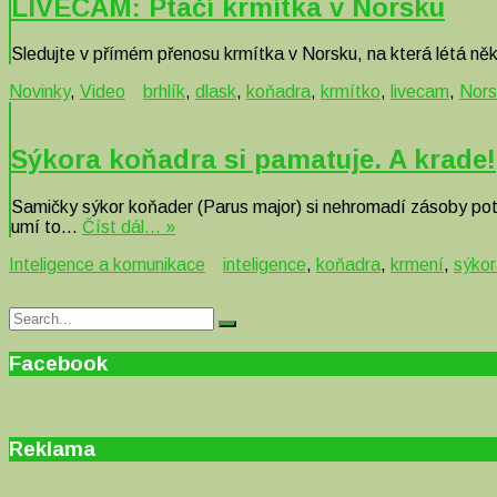
LIVECAM: Ptačí krmítka v Norsku
Sledujte v přímém přenosu krmítka v Norsku, na která létá něk
Novinky
,
Video
brhlík
,
dlask
,
koňadra
,
krmítko
,
livecam
,
Nors
Sýkora koňadra si pamatuje. A krade!
Samičky sýkor koňader (Parus major) si nehromadí zásoby potra
umí to…
Číst dál… »
Inteligence a komunikace
inteligence
,
koňadra
,
krmení
,
sýko
Search
Search
for:
Facebook
Reklama