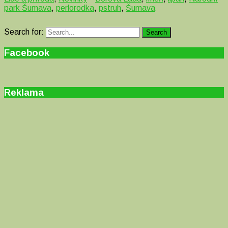
park Šumava
,
perlorodka
,
pstruh
,
Šumava
Search for:
Search
Facebook
Reklama