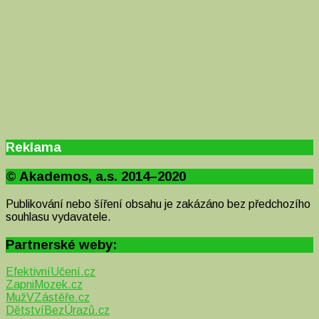
Reklama
© Akademos, a.s. 2014–2020
Publikování nebo šíření obsahu je zakázáno bez předchozího
souhlasu vydavatele.
Partnerské weby:
EfektivníUčení.cz
ZapniMozek.cz
MužVZástěře.cz
DětstvíBezÚrazů.cz