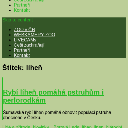
Partneři
Kontakt
Skip to content
ZOO v ČR
WEBKAMERY ZOO
LIVECAMs
Češi zachraňují
Partneři
Kontakt
Štítek:
líheň
Rybí líheň pomáhá pstruhům i
perlorodkám
Šumavská rybí líheň pomáhá obnovit populaci pstruha
obecného v Česku.
Lidé a příroda
,
Novinky
Borová Lada
,
líheň
,
lipan
,
Národní