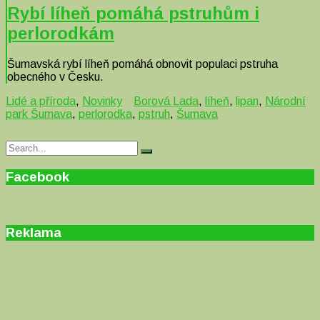
Rybí líheň pomáhá pstruhům i
perlorodkám
Šumavská rybí líheň pomáhá obnovit populaci pstruha
obecného v Česku.
Lidé a příroda
,
Novinky
Borová Lada
,
líheň
,
lipan
,
Národní
park Šumava
,
perlorodka
,
pstruh
,
Šumava
Search
Search
for:
Facebook
Reklama