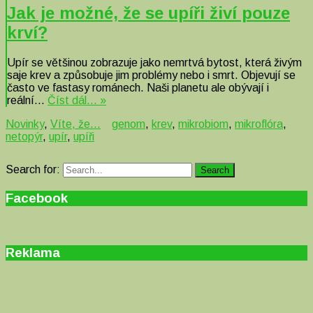
Jak je možné, že se upíři živí pouze
krví?
Upír se většinou zobrazuje jako nemrtvá bytost, která živým
saje krev a způsobuje jim problémy nebo i smrt. Objevují se
často ve fastasy románech. Naši planetu ale obývají i
reální…
Číst dál… »
Novinky
,
Víte, že...
genom
,
krev
,
mikrobiom
,
mikroflóra
,
netopýr
,
upír
,
upíři
Search for:
Search
Facebook
Reklama