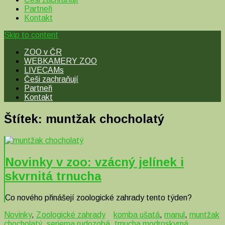
Partneři
Kontakt
Skip to content
ZOO v ČR
WEBKAMERY ZOO
LIVECAMs
Češi zachraňují
Partneři
Kontakt
Štítek:
muntžak chocholatý
Novinky v zoo: vzácný jelínek i
skvrnitá trnucha
Co nového přinášejí zoologické zahrady tento týden?
Novinky
,
Zoologické zahrady
komba ušatá
,
manul
,
muntžak
chocholatý
,
seriema rudozobá
,
trnucha modroskvrná