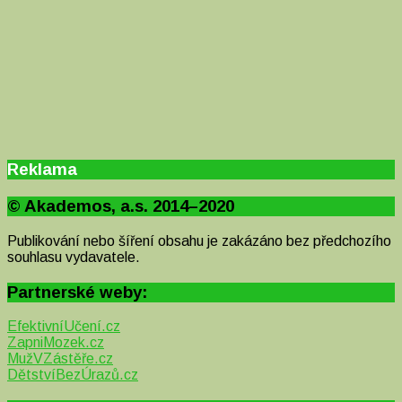
Reklama
© Akademos, a.s. 2014–2020
Publikování nebo šíření obsahu je zakázáno bez předchozího
souhlasu vydavatele.
Partnerské weby:
EfektivníUčení.cz
ZapniMozek.cz
MužVZástěře.cz
DětstvíBezÚrazů.cz