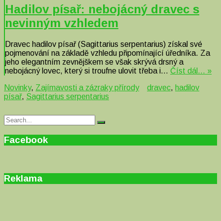
Hadilov písař: nebojácný dravec s
nevinným vzhledem
Dravec hadilov písař (Sagittarius serpentarius) získal své
pojmenování na základě vzhledu připomínající úředníka. Za
jeho elegantním zevnějškem se však skrývá drsný a
nebojácný lovec, který si troufne ulovit třeba i…
Číst dál… »
Novinky
,
Zajímavosti a zázraky přírody
dravec
,
hadilov
písař
,
Sagittarius serpentarius
Search
Search
for:
Facebook
Reklama