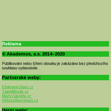
Reklama
© Akademos, a.s. 2014–2020
Publikování nebo šíření obsahu je zakázáno bez předchozího
souhlasu vydavatele.
Partnerské weby:
EfektivníUčení.cz
ZapniMozek.cz
MužVZástěře.cz
DětstvíBezÚrazů.cz
Herní weby: