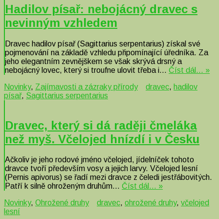
Hadilov písař: nebojácný dravec s
nevinným vzhledem
Dravec hadilov písař (Sagittarius serpentarius) získal své
pojmenování na základě vzhledu připomínající úředníka. Za
jeho elegantním zevnějškem se však skrývá drsný a
nebojácný lovec, který si troufne ulovit třeba i…
Číst dál… »
Novinky
,
Zajímavosti a zázraky přírody
dravec
,
hadilov
písař
,
Sagittarius serpentarius
Dravec, který si dá raději čmeláka
než myš. Včelojed hnízdí i v Česku
Ačkoliv je jeho rodové jméno včelojed, jídelníček tohoto
dravce tvoří především vosy a jejich larvy. Včelojed lesní
(Pernis apivorus) se řadí mezi dravce z čeledi jestřábovitých.
Patří k silně ohroženým druhům…
Číst dál… »
Novinky
,
Ohrožené druhy
dravec
,
ohrožené druhy
,
včelojed
lesní