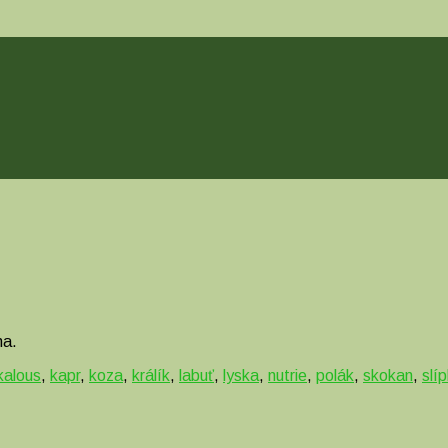
na.
kalous
,
kapr
,
koza
,
králík
,
labuť
,
lyska
,
nutrie
,
polák
,
skokan
,
slí