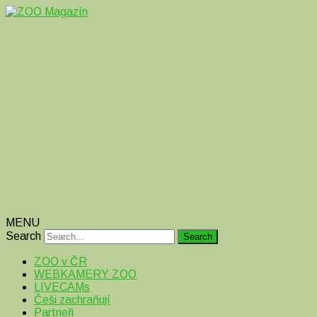
Magazín o zvířatech v ZOO i mimo ně
ZOO Magazín
MENU
Search
ZOO v ČR
WEBKAMERY ZOO
LIVECAMs
Češi zachraňují
Partneři