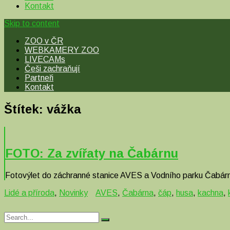
Kontakt
Skip to content
ZOO v ČR
WEBKAMERY ZOO
LIVECAMs
Češi zachraňují
Partneři
Kontakt
Štítek:
vážka
FOTO: Za zvířaty na Čabárnu
Fotovýlet do záchranné stanice AVES a Vodního parku Čabár
Lidé a příroda
,
Novinky
AVES
,
Čabárna
,
čáp
,
husa
,
kachna
,
Search
Search
for: