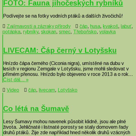
FOTO: Fauna jihočeských rybníků
Podívejte se na fotky vodních ptáků a dalších živočichů!
Zajímavosti a zázraky přírody
čáp
,
husa
,
kvakoš
,
labuť
,
potápka
,
rybníky
,
skokan
,
srnec
,
Třeboňsko
,
volavka
LIVECAM: Čáp černý v Lotyšsku
Hnízdo čápa černého (Ciconia nigra), umístěné na dubu v
lesích v regionu Zemgale v Lotyšsku, jsme mohli sledovat v
přímém přenosu. Hnízdo bylo objeveno v roce 2013 a o rok…
Číst dál… »
Video
čáp
,
livecam
,
Lotyšsko
Co létá na Šumavě
Lesy Šumavy mohou navenek působit klidně, jsou ale plné
života. Jehličnaté i listnaté porosty se staly domovem řady
druhů ptáků. Žije zde například hned několik druhů vzácných