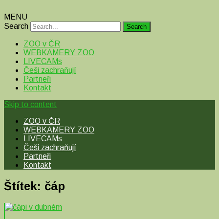
MENU
Search
ZOO v ČR
WEBKAMERY ZOO
LIVECAMs
Češi zachraňují
Partneři
Kontakt
Skip to content
ZOO v ČR
WEBKAMERY ZOO
LIVECAMs
Češi zachraňují
Partneři
Kontakt
Štítek:
čáp