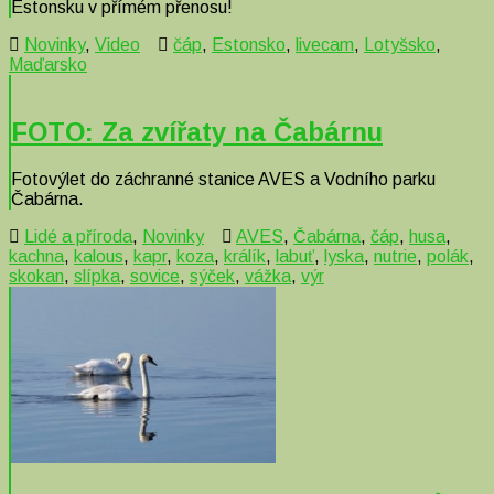
Estonsku v přímém přenosu!
Novinky
,
Video
čáp
,
Estonsko
,
livecam
,
Lotyšsko
,
Maďarsko
FOTO: Za zvířaty na Čabárnu
Fotovýlet do záchranné stanice AVES a Vodního parku
Čabárna.
Lidé a příroda
,
Novinky
AVES
,
Čabárna
,
čáp
,
husa
,
kachna
,
kalous
,
kapr
,
koza
,
králík
,
labuť
,
lyska
,
nutrie
,
polák
,
skokan
,
slípka
,
sovice
,
sýček
,
vážka
,
výr