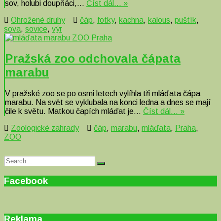
sov, holubi doupňáci,…
Číst dál… »
Ohrožené druhy
čáp
,
fotky
,
kachna
,
kalous
,
puštík
,
sova
,
sovice
,
výr
Pražská zoo odchovala čápata
marabu
V pražské zoo se po osmi letech vylíhla tři mláďata čápa
marabu. Na svět se vyklubala na konci ledna a dnes se mají
čile k světu. Matkou čapích mláďat je…
Číst dál… »
Zoologické zahrady
čáp
,
marabu
,
mláďata
,
Praha
,
ZOO
Search
Search
for:
Facebook
Reklama