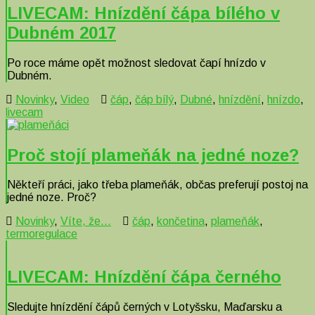
LIVECAM: Hnízdění čápa bílého v
Dubném 2017
Po roce máme opět možnost sledovat čapí hnízdo v
Dubném.
Novinky
,
Video
čáp
,
čáp bílý
,
Dubné
,
hnízdění
,
hnízdo
,
livecam
Proč stojí plameňák na jedné noze?
Někteří práci, jako třeba plameňák, občas preferují postoj na
jedné noze. Proč?
Novinky
,
Víte, že...
čáp
,
končetina
,
plameňák
,
termoregulace
LIVECAM: Hnízdění čápa černého
Sledujte hnízdění čápů černých v Lotyšsku, Maďarsku a