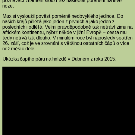
poznávací znamení slouží též následek poranění na levé
noze.
Max si vysloužil pověst poměrně neobvyklého jedince. Do
našich krajů přilétá jako jeden z prvních a jako jeden z
posledních i odlétá. Velmi pravděpodobně tak netráví zimu na
africkém kontinentu, nýbrž někde v jižní Evropě – cesta mu
tedy netrvá tak dlouho. V minulém roce byl naposledy spatřen
26. září, což je ve srovnání s většinou ostatních čápů o více
než měsíc déle.
Ukázka čapího páru na hnízdě v Dubném z roku 2015: