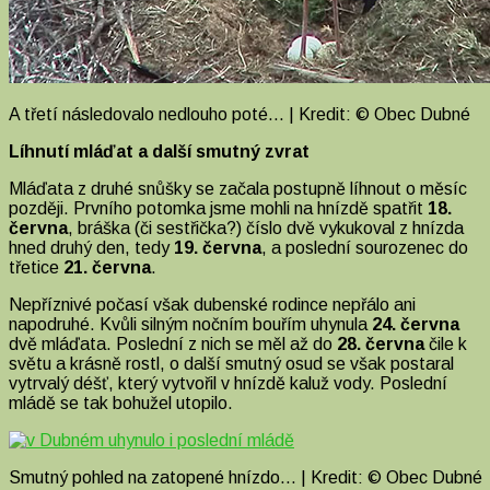
A třetí následovalo nedlouho poté… | Kredit: © Obec Dubné
Líhnutí mláďat a další smutný zvrat
Mláďata z druhé snůšky se začala postupně líhnout o měsíc
později. Prvního potomka jsme mohli na hnízdě spatřit
18.
června
, bráška (či sestřička?) číslo dvě vykukoval z hnízda
hned druhý den, tedy
19. června
, a poslední sourozenec do
třetice
21. června
.
Nepříznivé počasí však dubenské rodince nepřálo ani
napodruhé. Kvůli silným nočním bouřím uhynula
24. června
dvě mláďata. Poslední z nich se měl až do
28. června
čile k
světu a krásně rostl, o další smutný osud se však postaral
vytrvalý déšť, který vytvořil v hnízdě kaluž vody. Poslední
mládě se tak bohužel utopilo.
Smutný pohled na zatopené hnízdo… | Kredit: © Obec Dubné