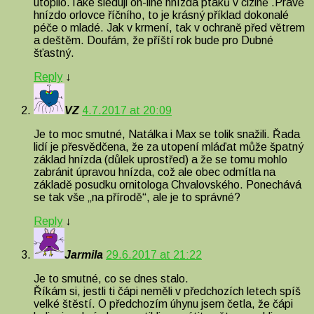
utopilo.Také sleduji on-line hnízda ptáků v cizině .Právě
hnízdo orlovce říčního, to je krásný příklad dokonalé
péče o mladé. Jak v krmení, tak v ochraně před větrem
a deštěm. Doufám, že příští rok bude pro Dubné
šťastný.
Reply
↓
VZ
4.7.2017 at 20:09
Je to moc smutné, Natálka i Max se tolik snažili. Řada
lidí je přesvědčena, že za utopení mláďat může špatný
základ hnízda (důlek uprostřed) a že se tomu mohlo
zabránit úpravou hnízda, což ale obec odmítla na
základě posudku ornitologa Chvalovského. Ponechává
se tak vše „na přírodě“, ale je to správné?
Reply
↓
Jarmila
29.6.2017 at 21:22
Je to smutné, co se dnes stalo.
Říkám si, jestli ti čápi neměli v předchozích letech spíš
velké štěstí. O předchozím úhynu jsem četla, že čápi