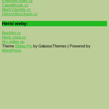
EfektivníUčení.cz
ZapniMozek.cz
MužVZástěře.cz
DětstvíBezÚrazů.cz
Herní weby:
BestHry.cz
Herní-zóna.cz
Hry-online.eu
Theme
BMag Pro
by GalussoThemes | Powered by
WordPress