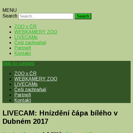
MENU
Search
ZOO v ČR
WEBKAMERY ZOO
LIVECAMs
Češi zachraňují
Partneři
Kontakt
Skip to content
ZOO v ČR
WEBKAMERY ZOO
LIVECAMs
Češi zachraňují
Partneři
Kontakt
LIVECAM: Hnízdění čápa bílého v
Dubném 2017