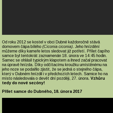
Od roku 2012 se kostel v obci Dubné každoročně stává
domovem čápa bílého
(Ciconia ciconia)
. Jeho hnízdění
můžeme díky kameře letos sledovat již potřetí. Přílet čapího
samce byl tentokrát zaznamenán 18. února ve 14:45 hodin.
Samec se ohlásil typickým klapotem a ihned začal pracovat
na úpravě hnízda. Díky odčítacímu kroužku umístěnému na
jeho noze se podařilo zjistit, že se jedná o stejného čápa,
který v Dubném hnízdil i v předchozích letech. Samice ho na
místo následovala o devět dní později, 27. února.
Vzhůru
tedy do nové sezóny!
Přílet samce do Dubného, 18. února 2017