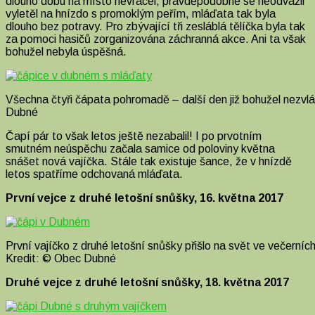
dlouho dobu na místo nevracel, pravděpodobně se neodvážil
vyletěl na hnízdo s promoklým peřím, mláďata tak byla
dlouho bez potravy.
Pro zbývající tři zesláblá tělíčka byla tak
za pomoci hasičů zorganizována záchranná akce. Ani ta však
bohužel nebyla úspěšná.
Všechna čtyři čápata pohromadě – další den již bohužel nezvlá
Dubné
Čapí pár to však letos ještě nezabalil! I po prvotním
smutném neúspěchu začala samice od poloviny května
snášet nová vajíčka. Stále tak existuje šance, že v hnízdě
letos spatříme odchovaná mláďata.
První vejce z druhé letošní snůšky, 16. května 2017
První vajíčko z druhé letošní snůšky přišlo na svět ve večerníc
Kredit: © Obec Dubné
Druhé vejce z druhé letošní snůšky, 18. května 2017