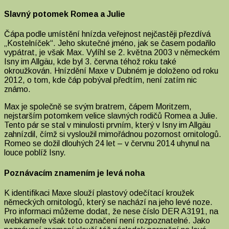
Slavný potomek Romea a Julie
Čápa podle umístění hnízda veřejnost nejčastěji přezdívá
„Kostelníček“. Jeho skutečné jméno, jak se časem podařilo
vypátrat, je však Max. Vylíhl se 2. května 2003 v německém
Isny im Allgäu, kde byl 3. června téhož roku také
okroužkován. Hnízdění Maxe v Dubném je doloženo od roku
2012, o tom, kde čáp pobýval předtím, není zatím nic
známo.
Max je společně se svým bratrem, čápem Moritzem,
nejstarším potomkem velice slavných rodičů Romea a Julie.
Tento pár se stal v minulosti prvním, který v Isny im Allgäu
zahnízdil, čímž si vysloužil mimořádnou pozornost ornitologů.
Romeo se dožil dlouhých 24 let – v červnu 2014 uhynul na
louce poblíž Isny.
Poznávacím znamením je levá noha
K identifikaci Maxe slouží plastový odečítací kroužek
německých ornitologů, který se nachází na jeho levé noze.
Pro informaci můžeme dodat, že nese číslo DER A3191, na
webkameře však toto označení není rozpoznatelné. Jako