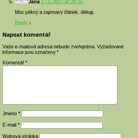
Jana
17.5.2017 at 20:35
Moc pěkný a zajímavý článek, děkuji.
Reply
↓
Napsat komentář
Vaše e-mailová adresa nebude zveřejněna.
Vyžadované
informace jsou označeny
*
Komentář
*
Jméno
*
E-mail
*
Webová stránka