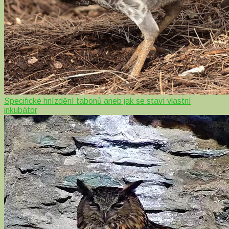
Specifické hnízdění tabonů aneb jak se staví vlastní
inkubátor