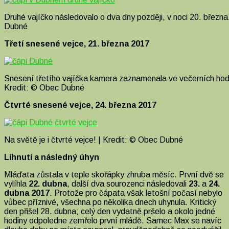
Druhé vajíčko následovalo o dva dny později, v noci 20. března
Dubné
Třetí snesené vejce, 21. března 2017
Snesení třetího vajíčka kamera zaznamenala ve večerních hodi
Kredit: © Obec Dubné
Čtvrté snesené vejce, 24. března 2017
Na světě je i čtvrté vejce! | Kredit: © Obec Dubné
Líhnutí a následný úhyn
Mláďata zůstala v teple skořápky zhruba měsíc. První dvě se
vylíhla
22. dubna
, další dva sourozenci následovali
23.
a
24.
dubna 2017
. Protože pro čápata však letošní počasí nebylo
vůbec příznivé, všechna po několika dnech uhynula.
Kritický
den přišel 28. dubna; celý den vydatně pršelo a okolo jedné
hodiny odpoledne zemřelo první mládě. Samec Max se navíc