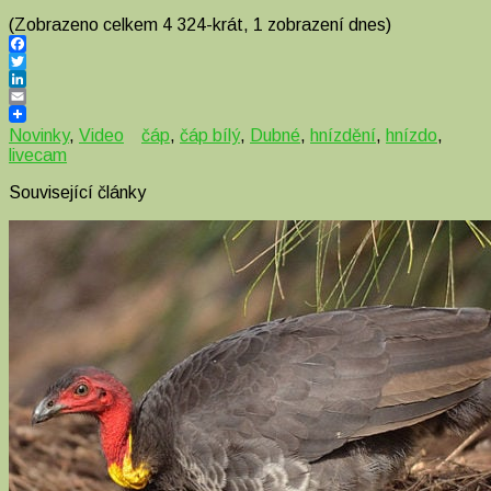
(Zobrazeno celkem 4 324-krát, 1 zobrazení dnes)
Facebook
Twitter
LinkedIn
Email
Novinky
,
Video
čáp
,
čáp bílý
,
Dubné
,
hnízdění
,
hnízdo
,
livecam
Související články