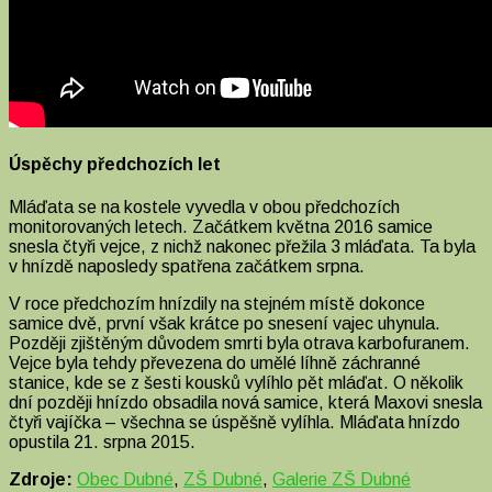
Úspěchy předchozích let
Mláďata se na kostele vyvedla v obou předchozích
monitorovaných letech. Začátkem května 2016 samice
snesla čtyři vejce, z nichž nakonec přežila 3 mláďata. Ta byla
v hnízdě naposledy spatřena začátkem srpna.
V roce předchozím hnízdily na stejném místě dokonce
samice dvě, první však krátce po snesení vajec uhynula.
Později zjištěným důvodem smrti byla otrava karbofuranem.
Vejce byla tehdy převezena do umělé líhně záchranné
stanice, kde se z šesti kousků vylíhlo pět mláďat. O několik
dní později hnízdo obsadila nová samice, která Maxovi snesla
čtyři vajíčka – všechna se úspěšně vylíhla. Mláďata hnízdo
opustila 21. srpna 2015.
Zdroje:
Obec Dubné
,
ZŠ Dubné
,
Galerie ZŠ Dubné