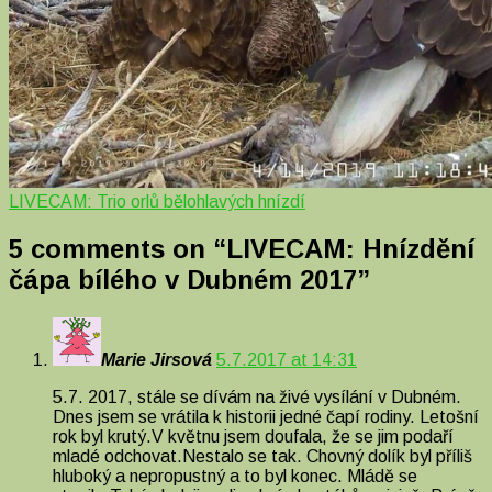
LIVECAM: Trio orlů bělohlavých hnízdí
5 comments on “
LIVECAM: Hnízdění
čápa bílého v Dubném 2017
”
Marie Jirsová
5.7.2017 at 14:31
5.7. 2017, stále se dívám na živé vysílání v Dubném.
Dnes jsem se vrátila k historii jedné čapí rodiny. Letošní
rok byl krutý.V květnu jsem doufala, že se jim podaří
mladé odchovat.Nestalo se tak. Chovný dolík byl příliš
hluboký a nepropustný a to byl konec. Mládě se