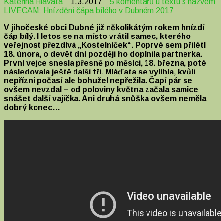
Kateřina Hlavatá
1.3.2017
5 komentářů
u textu s názvem
LIVECAM: Hnízdění čápa bílého v Dubném 2017
V jihočeské obci Dubné již několikátým rokem hnízdí
čáp bílý. I letos se na místo vrátil samec, kterého
veřejnost přezdívá „Kostelníček“. Poprvé sem přilétl
18. února, o devět dní později ho doplnila partnerka.
První vejce snesla přesně po měsíci, 18. března, poté
následovala ještě další tři. Mláďata se vylíhla, kvůli
nepřízni počasí ale bohužel nepřežila. Čapí pár se
ovšem nevzdal – od poloviny května začala samice
snášet další vajíčka. Ani druhá snůška ovšem neměla
dobrý konec…