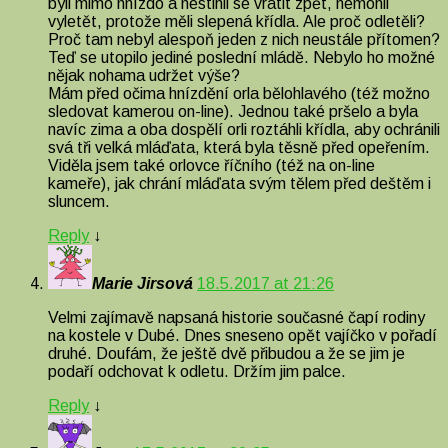
byli mimo hnízdo a nestihli se vrátit zpět, nemohli
vyletět, protože měli slepená křídla. Ale proč odletěli?
Proč tam nebyl alespoň jeden z nich neustále přítomen?
Teď se utopilo jediné poslední mládě. Nebylo ho možné
nějak nohama udržet výše?
Mám před očima hnízdění orla bělohlavého (též možno
sledovat kamerou on-line). Jednou také pršelo a byla
navíc zima a oba dospělí orli roztáhli křídla, aby ochránili
svá tři velká mláďata, která byla těsně před opeřením.
Viděla jsem také orlovce říčního (též na on-line
kameře), jak chrání mláďata svým tělem před deštěm i
sluncem.
Reply
↓
Marie Jirsová
18.5.2017 at 21:26
Velmi zajímavě napsaná historie současné čapí rodiny
na kostele v Dubé. Dnes sneseno opět vajíčko v pořadí
druhé. Doufám, že ještě dvě přibudou a že se jim je
podaří odchovat k odletu. Držím jim palce.
Reply
↓