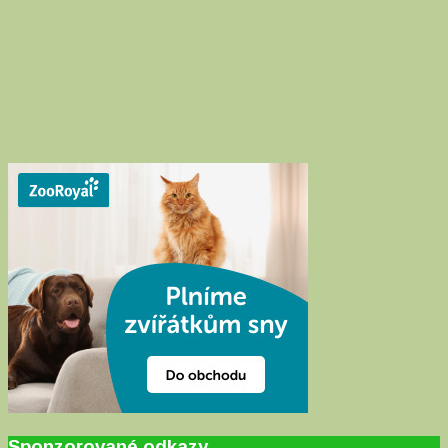
Sponzorované odkazy