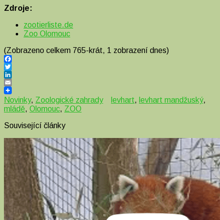
Zdroje:
zootierliste.de
Zoo Olomouc
(Zobrazeno celkem 765-krát, 1 zobrazení dnes)
Facebook
Twitter
LinkedIn
Email
Novinky
,
Zoologické zahrady
levhart
,
levhart mandžuský
,
mládě
,
Olomouc
,
ZOO
Související články