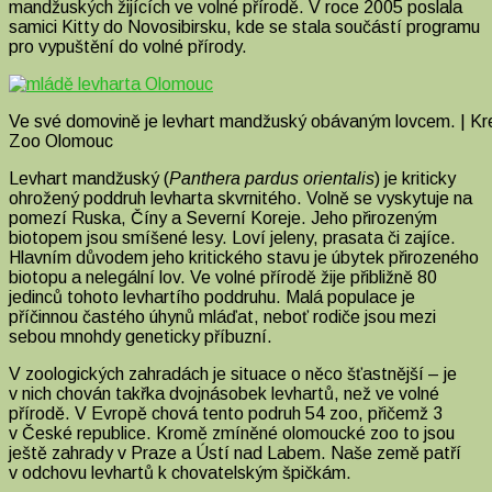
mandžuských žijících ve volné přírodě. V roce 2005 poslala
samici Kitty do Novosibirsku, kde se stala součástí programu
pro vypuštění do volné přírody.
Ve své domovině je levhart mandžuský obávaným lovcem. | Kre
Zoo Olomouc
Levhart mandžuský (
Panthera pardus orientalis
) je kriticky
ohrožený poddruh levharta skvrnitého. Volně se vyskytuje na
pomezí Ruska, Číny a Severní Koreje. Jeho přirozeným
biotopem jsou smíšené lesy. Loví jeleny, prasata či zajíce.
Hlavním důvodem jeho kritického stavu je úbytek přirozeného
biotopu a nelegální lov. Ve volné přírodě žije přibližně 80
jedinců tohoto levhartího poddruhu. Malá populace je
příčinnou častého úhynů mláďat, neboť rodiče jsou mezi
sebou mnohdy geneticky příbuzní.
V zoologických zahradách je situace o něco šťastnější – je
v nich chován takřka dvojnásobek levhartů, než ve volné
přírodě. V Evropě chová tento podruh 54 zoo, přičemž 3
v České republice. Kromě zmíněné olomoucké zoo to jsou
ještě zahrady v Praze a Ústí nad Labem. Naše země patří
v odchovu levhartů k chovatelským špičkám.