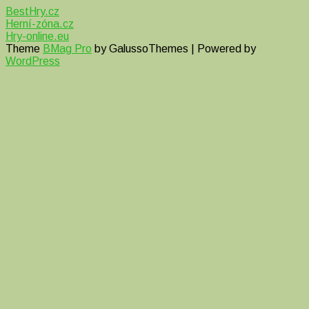
BestHry.cz
Herní-zóna.cz
Hry-online.eu
Theme
BMag Pro
by GalussoThemes | Powered by
WordPress