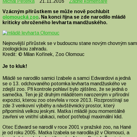
u
Michal Peterka
21.11.2016
Žádné komentáře
textu
Vzácným přírůstkem se může nově pochlubit
s
olomoucká zoo
. Na konci října se zde narodilo mládě
názvem
kriticky ohroženého levharta mandžuského.
V
Olomouci
se
narodil
Nejnovější přírůstek se v budoucnu stane novým chovným sam
sameček
zoologickou zahradu.
levharta
Kredit: © Milan Kořínek, Zoo Olomouc
Je to kluk!
Mládě se narodilo samici Izabele a samci Edwardovi a jedná
se o 13. odchovaného potomka levharta mandžuského ve
zdejší zoo. Při kontrole pohlaví bylo zjištěno, že se jedná o
samečka. Ten je již druhým mládětem narozeným v přírodní
expozici, kterou zoo otevřela v roce 2013. Rozprostírají se
zde 3 venkovní výběhy a návštěvnický prostor, který
připomíná velkou jeskyni. Matka i mládě jsou momentálně
zavřeni ve vnitřní ubikaci, neboť potřebují maximální klid.
Otec Edward se narodil v roce 2001 v pražské zoo, na Hané
je od roku 2005. Matka Izabela se narodila již v Olomouci, a