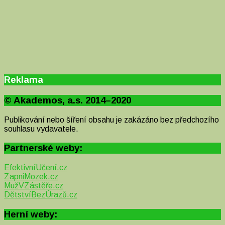
Reklama
© Akademos, a.s. 2014–2020
Publikování nebo šíření obsahu je zakázáno bez předchozího
souhlasu vydavatele.
Partnerské weby:
EfektivníUčení.cz
ZapniMozek.cz
MužVZástěře.cz
DětstvíBezÚrazů.cz
Herní weby: