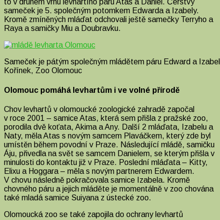
to v druhém vrhu levhartího páru Atas a Daniel. Čerstvý
sameček je 5. společným potomkem Edwarda a Izabely.
Kromě zmíněných mláďat odchovali ještě samečky Terryho a
Raya a samičky Miu a Doubravku.
Sameček je pátým společným mládětem páru Edward a Izabela.
Kořínek, Zoo Olomouc
Olomouc pomáhá levhartům i ve volné přírodě
Chov levhartů v olomoucké zoologické zahradě započal
v roce 2001 – samice Atas, která sem přišla z pražské zoo,
porodila dvě koťata, Akima a Any. Další 2 mláďata, Izabelu a
Naty, měla Atas s novým samcem Plaváčkem, který zde byl
umístěn během povodní v Praze. Následující mládě, samičku
Áju, přivedla na svět se samcem Danielem, se kterým přišla v
minulosti do kontaktu již v Praze. Poslední mláďata – Kitty,
Elixu a Hoggara – měla s novým partnerem Edwardem.
V chovu následně pokračovala samice Izabela. Kromě
chovného páru a jejich mláděte je momentálně v zoo chována
také mladá samice Suiyana z ústecké zoo.
Olomoucká zoo se také zapojila do ochrany levhartů