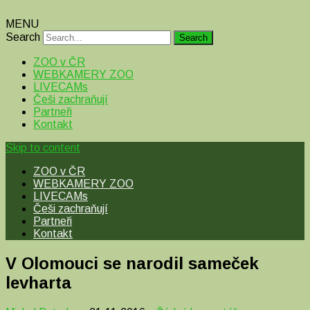
MENU
Search
ZOO v ČR
WEBKAMERY ZOO
LIVECAMs
Češi zachraňují
Partneři
Kontakt
Skip to content
ZOO v ČR
WEBKAMERY ZOO
LIVECAMs
Češi zachraňují
Partneři
Kontakt
V Olomouci se narodil sameček
levharta