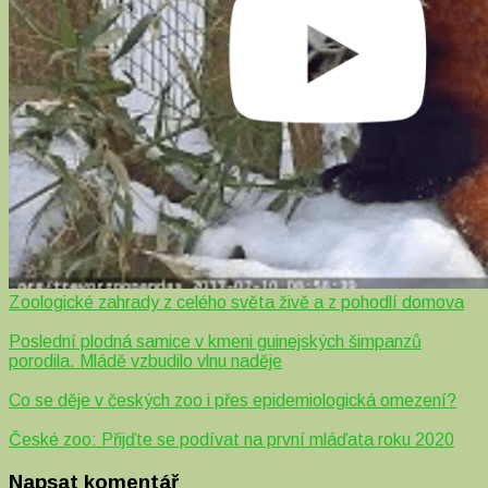
Zoologické zahrady z celého světa živě a z pohodlí domova
Poslední plodná samice v kmeni guinejských šimpanzů
porodila. Mládě vzbudilo vlnu naděje
Co se děje v českých zoo i přes epidemiologická omezení?
České zoo: Přijďte se podívat na první mláďata roku 2020
Napsat komentář