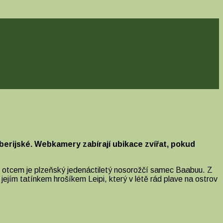
iberijské. Webkamery zabírají ubikace zvířat, pokud
mž otcem je plzeňský jedenáctiletý nosorožčí samec Baabuu. Z
 jejím tatínkem hrošíkem Leipi, který v létě rád plave na ostrov