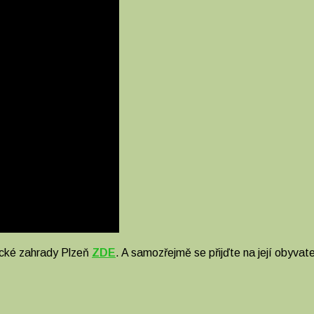
cké zahrady Plzeň
ZDE
. A samozřejmě se přijďte na její obyvat