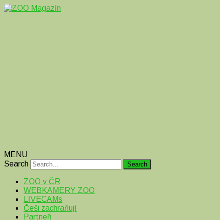
Magazín o zvířatech v ZOO i mimo ně
ZOO Magazín
MENU
Search
ZOO v ČR
WEBKAMERY ZOO
LIVECAMs
Češi zachraňují
Partneři