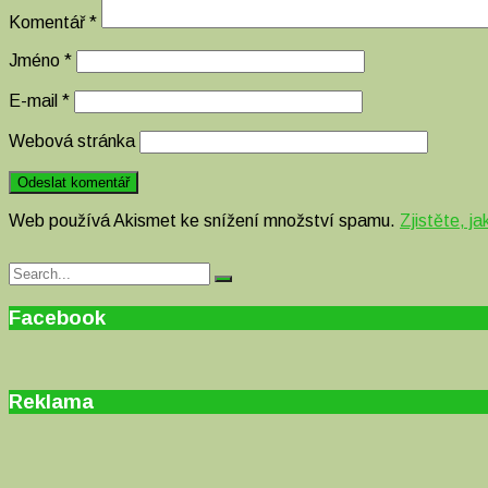
Komentář
*
Jméno
*
E-mail
*
Webová stránka
Web používá Akismet ke snížení množství spamu.
Zjistěte, j
Search
Search
for:
Facebook
Reklama