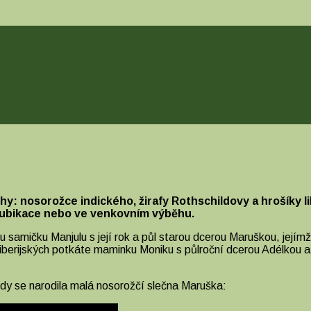
hy: nosorožce indického, žirafy Rothschildovy a hrošíky l
i ubikace nebo ve venkovním výběhu.
 samičku Manjulu s její rok a půl starou dcerou Maruškou, její
ů liberijských potkáte maminku Moniku s půlroční dcerou Adélkou a
kdy se narodila malá nosorožčí slečna Maruška: