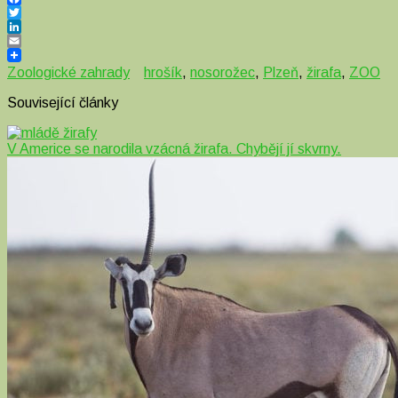
Facebook
Twitter
LinkedIn
Email
Zoologické zahrady
hrošík
,
nosorožec
,
Plzeň
,
žirafa
,
ZOO
Související články
V Americe se narodila vzácná žirafa. Chybějí jí skvrny.