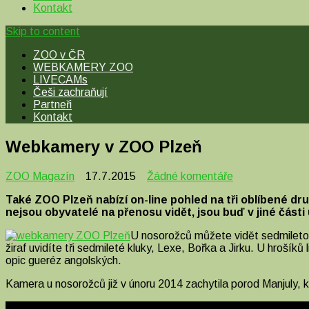
Kontakt
Skip to content
ZOO v ČR
WEBKAMERY ZOO
LIVECAMs
Češi zachraňují
Partneři
Kontakt
Webkamery v ZOO Plzeň
u
ZOO Magazín
17.7.2015
Žádné komentáře
textu
Také ZOO Plzeň nabízí on-line pohled na tři oblíbené dru
s
nejsou obyvatelé na přenosu vidět, jsou buď v jiné část
názvem
Webkamery
U nosorožců můžete vidět sedmiletou
v
žiraf uvidíte tři sedmileté kluky, Lexe, Bořka a Jirku. U hrošík
ZOO
opic gueréz angolských.
Plzeň
Kamera u nosorožců již v únoru 2014 zachytila porod Manjuly, 