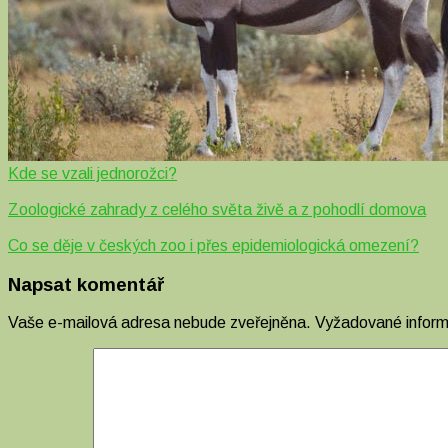
Kde se vzali jednorožci?
Zoologické zahrady z celého světa živě a z pohodlí domova
Co se děje v českých zoo i přes epidemiologická omezení?
Napsat komentář
Vaše e-mailová adresa nebude zveřejněna.
Vyžadované infor